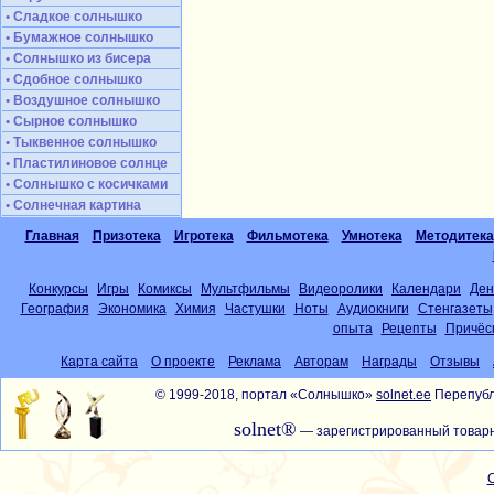
• Сладкое солнышко
• Бумажное солнышко
• Солнышко из бисера
• Сдобное солнышко
• Воздушное солнышко
• Сырное солнышко
• Тыквенное солнышко
• Пластилиновое солнце
• Солнышко с косичками
• Солнечная картина
Главная
Призотека
Игротека
Фильмотека
Умнотека
Методитека
Конкурсы
Игры
Комиксы
Мультфильмы
Видеоролики
Календари
Ден
География
Экономика
Химия
Частушки
Ноты
Аудиокниги
Стенгазеты
опыта
Рецепты
Причёс
Карта сайта
О проекте
Реклама
Авторам
Награды
Отзывы
© 1999-2018, портал «Солнышко»
solnet.ee
Перепубл
solnet®
— зарегистрированный товарн
С