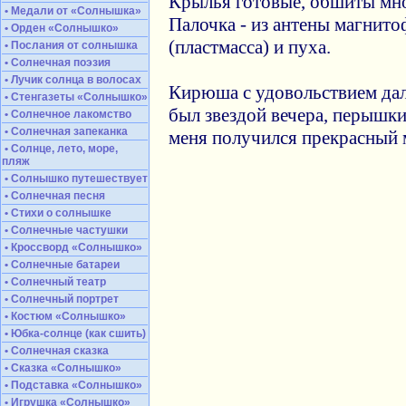
Крылья готовые, обшиты мн
• Медали от «Солнышка»
Палочка - из антены магнито
• Орден «Солнышко»
(пластмасса) и пуха.
• Послания от солнышка
• Солнечная поэзия
• Лучик солнца в волосах
Кирюша с удовольствием дал
• Стенгазеты «Солнышко»
был звездой вечера, перышк
• Солнечное лакомство
• Солнечная запеканка
меня получился прекрасный 
• Солнце, лето, море,
пляж
• Солнышко путешествует
• Солнечная песня
• Стихи о солнышке
• Солнечные частушки
• Кроссворд «Солнышко»
• Солнечные батареи
• Солнечный театр
• Солнечный портрет
• Костюм «Солнышко»
• Юбка-солнце (как сшить)
• Солнечная сказка
• Сказка «Солнышко»
• Подставка «Солнышко»
• Игрушка «Солнышко»