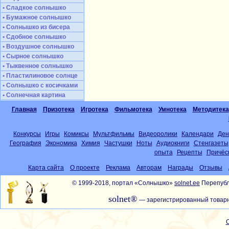
• Сладкое солнышко
• Бумажное солнышко
• Солнышко из бисера
• Сдобное солнышко
• Воздушное солнышко
• Сырное солнышко
• Тыквенное солнышко
• Пластилиновое солнце
• Солнышко с косичками
• Солнечная картина
Главная
Призотека
Игротека
Фильмотека
Умнотека
Методитека
Конкурсы
Игры
Комиксы
Мультфильмы
Видеоролики
Календари
Ден
География
Экономика
Химия
Частушки
Ноты
Аудиокниги
Стенгазеты
опыта
Рецепты
Причёс
Карта сайта
О проекте
Реклама
Авторам
Награды
Отзывы
© 1999-2018, портал «Солнышко»
solnet.ee
Перепубл
solnet®
— зарегистрированный товарн
С