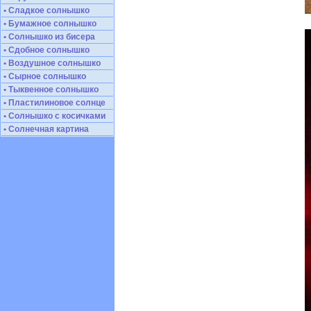
• Сладкое солнышко
• Бумажное солнышко
• Солнышко из бисера
• Сдобное солнышко
• Воздушное солнышко
• Сырное солнышко
• Тыквенное солнышко
• Пластилиновое солнце
• Солнышко с косичками
• Солнечная картина