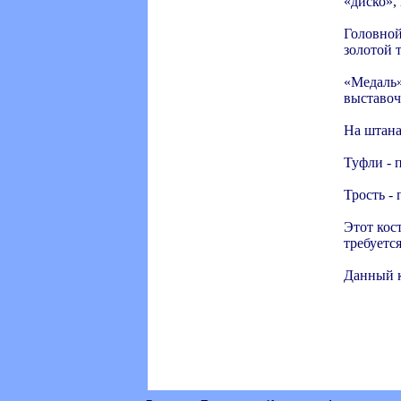
«диско»,
Головной 
золотой 
«Медаль»
выставоч
На штана
Туфли - 
Трость -
Этот кос
требуется
Данный к