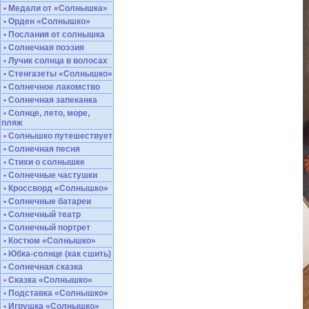
• Медали от «Солнышка»
• Орден «Солнышко»
• Послания от солнышка
• Солнечная поэзия
• Лучик солнца в волосах
• Стенгазеты «Солнышко»
• Солнечное лакомство
• Солнечная запеканка
• Солнце, лето, море,
пляж
• Солнышко путешествует
• Солнечная песня
• Стихи о солнышке
• Солнечные частушки
• Кроссворд «Солнышко»
• Солнечные батареи
• Солнечный театр
• Солнечный портрет
• Костюм «Солнышко»
• Юбка-солнце (как сшить)
• Солнечная сказка
• Сказка «Солнышко»
• Подставка «Солнышко»
• Игрушка «Солнышко»