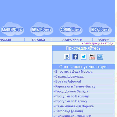
КЛАССЫ
ЗАГАДКИ
АУДИОКНИГИ
ФОРУМ
• регистрация / вход •
Присоединяйтесь!
Солнышко путешествует
• В гостях у Деда Мороза
• Страна Шоколада
• Вот так Африка!
• Карнавал в Гвинее-Бисау
• Город Дикого Запада
• Прогулки по Берлину
• Прогулки по Парижу
• Семь мгновений Парижа
• Леголенд (Дания)
• Диснейленд (Франция)