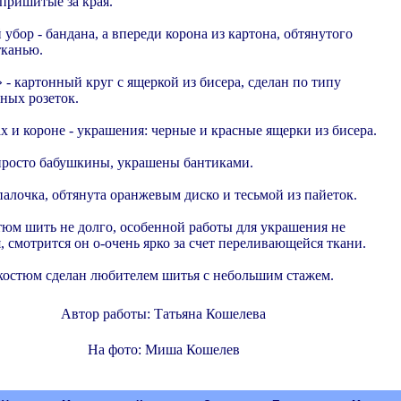
 пришитые за края.
убор - бандана, а впереди корона из картона, обтянутого
тканью.
 - картонный круг с ящеркой из бисера, сделан по типу
ных розеток.
х и короне - украшения: черные и красные ящерки из бисера.
просто бабушкины, украшены бантиками.
 палочка, обтянута оранжевым диско и тесьмой из пайеток.
тюм шить не долго, особенной работы для украшения не
, смотрится он о-очень ярко за счет переливающейся ткани.
остюм сделан любителем шитья с небольшим стажем.
Автор работы: Татьяна Кошелева
На фото: Миша Кошелев