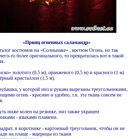
«Принц огненных саламандр»
аталог костюмов на «Солнышке» , костюм Огонь, но так
чего-то более оригинального, то превратилась вот в такой
к.
ско» золотого (0,5 м), оранжевого (0,5 м) и красного (1 м)
ёрный кристаллон (1,5 м).
рубашка, у которой низ и рукава вырезаны треугольниками,
щими огонь - красиво и удобно, т.к. эта ткань совсем не
я.
ть ниже колен на резинке, низ также украшен
никами - языками пламени.
вадрат, в воротнике - картонный треугольник, чтобы он не
зади на плаще - ящерицы из ткани