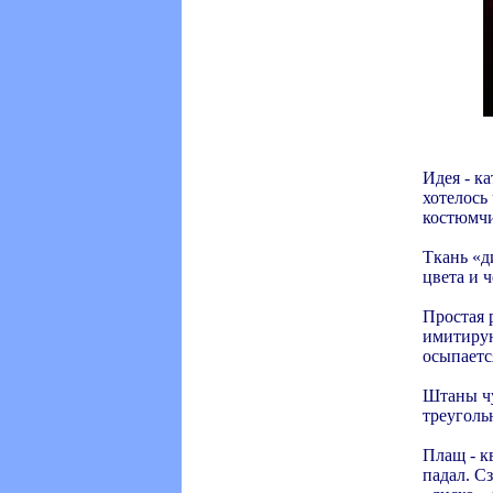
Идея - к
хотелось 
костюмчи
Ткань «ди
цвета и ч
Простая 
имитирую
осыпаетс
Штаны чу
треуголь
Плащ - к
падал. С