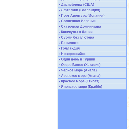
• Диснейленд (США)
• Эфтелинг (Голландия)
• Порт Авентура (Испания)
• Солнечная Испания
• Сказочная Доминикана
• Каникулы в Дании
• Суоми без глютена
• Бенилюкс
• Голландия
• Новороссийск
• Один день в Турции
• Озеро Белое (Хакасия)
• Черное море (Анапа)
• Азовское море (Анапа)
• Красное море (Египет)
• Японское море (Краббе)