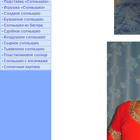
• Подставка «Солнышко»
• Игрушка «Солнышко»
• Сладкое солнышко
• Бумажное солнышко
• Солнышко из бисера
• Сдобное солнышко
• Воздушное солнышко
• Сырное солнышко
• Тыквенное солнышко
• Пластилиновое солнце
• Солнышко с косичками
• Солнечная картина