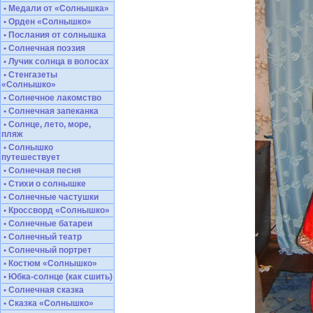
• Медали от «Солнышка»
• Орден «Солнышко»
• Послания от солнышка
• Солнечная поэзия
• Лучик солнца в волосах
• Стенгазеты
«Солнышко»
• Солнечное лакомство
• Солнечная запеканка
• Солнце, лето, море,
пляж
• Солнышко
путешествует
• Солнечная песня
• Стихи о солнышке
• Солнечные частушки
• Кроссворд «Солнышко»
• Солнечные батареи
• Солнечный театр
• Солнечный портрет
• Костюм «Солнышко»
• Юбка-солнце (как сшить)
• Солнечная сказка
• Сказка «Солнышко»