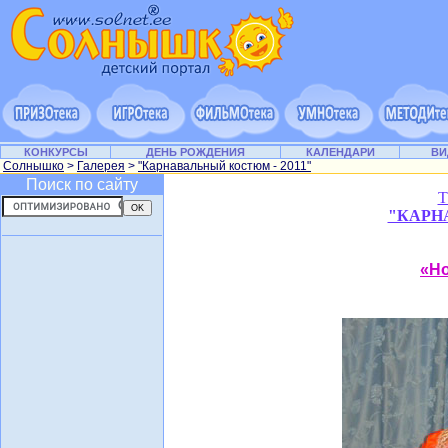
КОНКУРСЫ
ДЕНЬ РОЖДЕНИЯ
КАЛЕНДАРИ
ВИ
Солнышко
>
Галерея
>
"Карнавальный костюм - 2011"
Поиск по сайту
Т
"КАРН
«Но