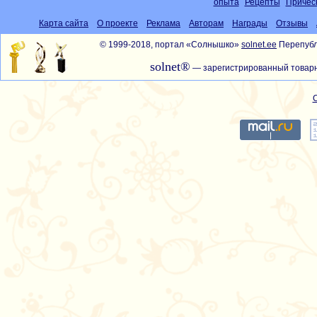
опыта
Рецепты
Причёс
Карта сайта
О проекте
Реклама
Авторам
Награды
Отзывы
© 1999-2018, портал «Солнышко»
solnet.ee
Перепубл
solnet®
— зарегистрированный товарн
С