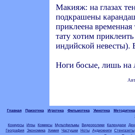
Макияж: на глазах те
подкрашены карандашо
приклеена временная 
тату хотим приклеить 
индийской невесты). 
Ноги босые, лишь на 
Авт
Главная
Призотека
Игротека
Фильмотека
Умнотека
Методитека
Конкурсы
Игры
Комиксы
Мультфильмы
Видеоролики
Календари
Ден
География
Экономика
Химия
Частушки
Ноты
Аудиокниги
Стенгазеты