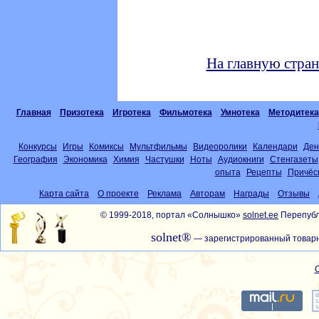
На главную стра
Главная
Призотека
Игротека
Фильмотека
Умнотека
Методитека
Конкурсы
Игры
Комиксы
Мультфильмы
Видеоролики
Календари
Ден
География
Экономика
Химия
Частушки
Ноты
Аудиокниги
Стенгазеты
опыта
Рецепты
Причёс
Карта сайта
О проекте
Реклама
Авторам
Награды
Отзывы
© 1999-2018, портал «Солнышко»
solnet.ee
Перепубл
solnet®
— зарегистрированный товарн
С