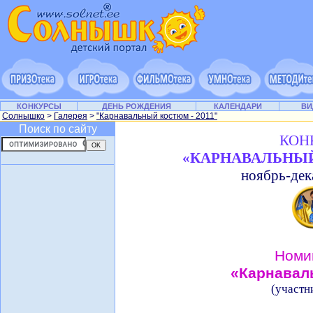
КОНКУРСЫ
ДЕНЬ РОЖДЕНИЯ
КАЛЕНДАРИ
ВИ
Солнышко
>
Галерея
>
"Карнавальный костюм - 2011"
Поиск по сайту
КОН
«КАРНАВАЛЬНЫЙ
ноябрь-дек
Номи
«Карнавал
(участн