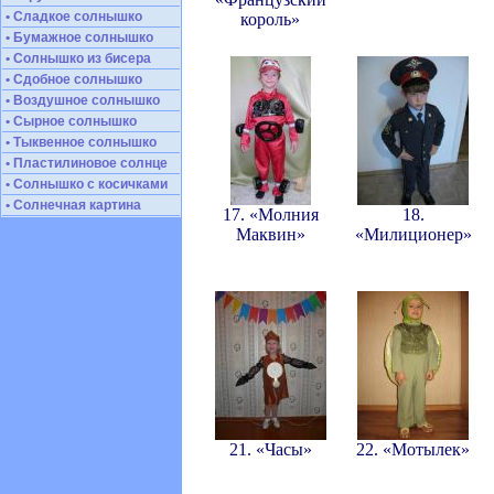
• Сладкое солнышко
король»
• Бумажное солнышко
• Солнышко из бисера
• Сдобное солнышко
• Воздушное солнышко
• Сырное солнышко
• Тыквенное солнышко
• Пластилиновое солнце
• Солнышко с косичками
• Солнечная картина
17. «Молния
18.
Маквин»
«Милиционер»
21. «Часы»
22. «Мотылек»