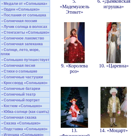
5.
6. «Дымковская
• Медали от «Солнышка»
«Мадемуазель
игрушка»
• Орден «Солнышко»
Этикет»
• Послания от солнышка
• Солнечная поэзия
• Лучик солнца в волосах
• Стенгазеты «Солнышко»
• Солнечное лакомство
• Солнечная запеканка
• Солнце, лето, море,
пляж
• Солнышко путешествует
9. «Королева
10. «Царевна»
• Солнечная песня
роз»
• Стихи о солнышке
• Солнечные частушки
• Кроссворд «Солнышко»
• Солнечные батареи
• Солнечный театр
• Солнечный портрет
• Костюм «Солнышко»
• Юбка-солнце (как сшить)
• Солнечная сказка
• Сказка «Солнышко»
• Подставка «Солнышко»
13.
14. «Моцарт»
• Игрушка «Солнышко»
«Французский