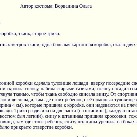
Автор костюма: Ворванина Ольга
.
оробка, ткань, старое трико.
тных метров ткани, одна большая картонная коробка, около двух
онной коробки сделала туловище лошади, вверху посередине сде
кани скроила голову, набила старыми газетами, голову насадила н
янула тканью, чтобы ткань свободно свисала внизу. От спортивн
туловище лошади, там где стоит ребенок, с её помощью туловище 
ирина 4 см), которые пришила к коробке, они надеваются на пле
ошади. Трико разделила на две части (на штанины), каждую шта
 костюм был легкий), снизу к штанинам пришила кроссовки, тож
вища, там где стоит ребенок, снизу штанины урепила на боках 
было прикрыто отверстие коробки.