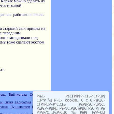
 Каркас можно сделать из
ется иголкой.
 раньше работала в школе.
гда старший сын пришел на
се перед ним
долго заглядывали под
 ему тоже сделают костюм
ыт.
тека
Библиотека
Солныштека
РњС‹ РёСЃРїРѕР»СЊР·СѓРµРј
Беседотека
С„Р°Р№Р»С‹ cookie, С‡С‚РѕР±С‹
ки
Этика
География
Экономика
Химия
Частушки
Ноты
Аудиокниги
СЃРґРµР»Р°С‚СЊ РєРѕРЅС‚РµРЅС‚
чёски
Путешествия
Мама-рукодельница
Р±РѕР»РµРµ РёРЅС‚РµСЂРµСЃРЅС‹Рј Рё
РїРѕРґС…РѕРґСЏС‰РёРј РґР»СЏ