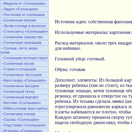
• Медали от «Солнышка»
• Орден «Солнышко»
• Послания от солнышка
• Солнечная поэзия
Источник идеи: собственная фантазия
• Лучик солнца в волосах
• Стенгазеты «Солнышко»
Используемые материалы: картонная к
• Солнечное лакомство
Расход материалов: около трех квадра
• Солнечная запеканка
для набивки.
• Солнце, лето, море,
пляж
• Солнышко путешествует
Головной убор: готовый.
• Солнечная песня
Обувь: готовая.
• Стихи о солнышке
• Солнечные частушки
Дополнит. элементы. Из большой карт
• Кроссворд «Солнышко»
размеру ребенка (там он стоит), из т
• Солнечные батареи
туловище лошади, затем туловище обт
• Солнечный театр
резинку, её пришила в отверстие на 
• Солнечный портрет
ребенка. Из тесьмы сделала лямки (ш
• Костюм «Солнышко»
отрегулировала равновесие каркаса л
• Юбка-солнце (как сшить)
(газеты набиваются не плотно, чтобы
• Солнечная сказка
Каждую штанину пришила сверху туло
• Сказка «Солнышко»
надела свободную джинсовку, чтобы 
• Подставка «Солнышко»
• Игрушка «Солнышко»