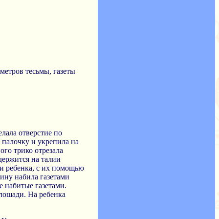
 метров тесьмы, газеты
лала отверстие по
а палочку и укрепила на
ого трико отрезала
держится на талии
чи ребенка, с их помощью
нину набила газетами
е набитые газетами.
лошади. На ребенка