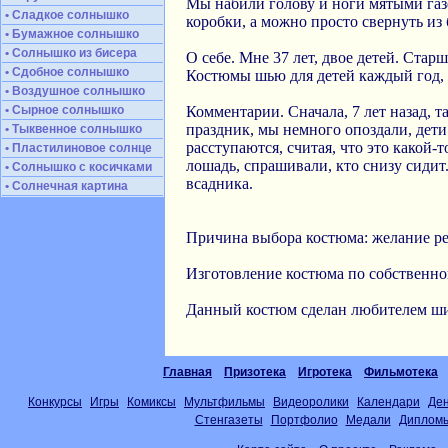
Мы набили голову и ноги мятыми газе
• Сладкое солнышко
коробки, а можно просто свернуть из 
• Бумажное солнышко
• Солнышко из бисера
О себе. Мне 37 лет, двое детей. Стар
• Сдобное солнышко
Костюмы шью для детей каждый год, 
• Воздушное солнышко
• Сырное солнышко
Комментарии. Сначала, 7 лет назад, 
праздник, мы немного опоздали, дети 
• Тыквенное солнышко
расступаются, считая, что это какой-
• Пластилиновое солнце
лошадь, спрашивали, кто снизу сидит
• Солнышко с косичками
всадника.
• Солнечная картина
Причина выбора костюма: желание ре
Изготовление костюма по собственно
Данный костюм сделан любителем ши
Главная
Призотека
Игротека
Фильмотека
Конкурсы
Игры
Комиксы
Мультфильмы
Видеоролики
Календари
Де
Стенгазеты
Портфолио
Медали
Диплом