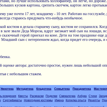
тами, но лучше использовать холлофайбер, он легче, но дороже.
больших кусков картона, срепить скотчем, картон легко протыка
шему уже почти 17 лет, младшему - 10 лет. Работаю на госслужбе,
всегда стараюсь придумать что-нибудь необычное.
такой костюм я делала старшему сыну, костюм не сохранился. Ко
в зале звали Деда Мороза, вдруг заезжает мой сын на лошади, в
то сказочный герой приехал на коне. Дети на том празднике еще 
. Младший сын с нетерпением ждал, когда придет его очередь, и
бенка.
й оценке автора: достаточно простое, нужен лишь небольшой оп
тья с небольшим стажем.
Умнотека
Методитека
Кладотека
Семьятека
Празднитека
Мастеро
нь рождения
Квесты
Раскраски
Поделки
Смекалочка
Азбука
Стихи
Загад
ы
Сертификаты
Новогодние костюмы
Имена
Копилка опыта
Рецепты
При