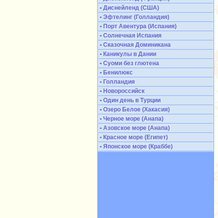
• Диснейленд (США)
• Эфтелинг (Голландия)
• Порт Авентура (Испания)
• Солнечная Испания
• Сказочная Доминикана
• Каникулы в Дании
• Суоми без глютена
• Бенилюкс
• Голландия
• Новороссийск
• Один день в Турции
• Озеро Белое (Хакасия)
• Черное море (Анапа)
• Азовское море (Анапа)
• Красное море (Египет)
• Японское море (Краббе)