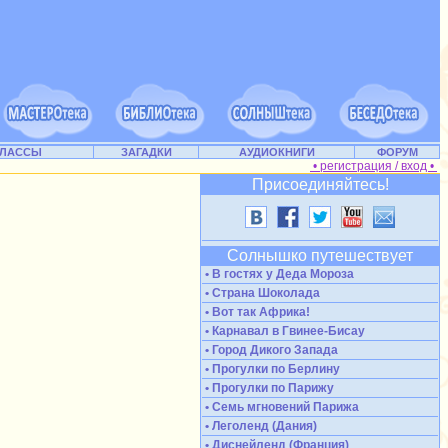
КЛАССЫ
ЗАГАДКИ
АУДИОКНИГИ
ФОРУМ
• регистрация / вход •
Присоединяйтесь!
Солнышко путешествует
• В гостях у Деда Мороза
• Страна Шоколада
• Вот так Африка!
• Карнавал в Гвинее-Бисау
• Город Дикого Запада
• Прогулки по Берлину
• Прогулки по Парижу
• Семь мгновений Парижа
• Леголенд (Дания)
• Диснейленд (Франция)