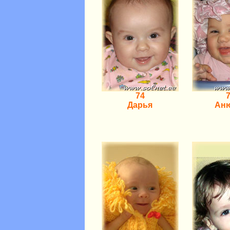
74
Дарья
Ан