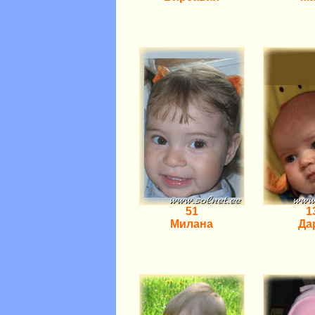
51
1
Милана
Да