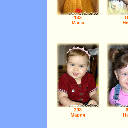
133
1
Маша
Н
208
Мария
Н