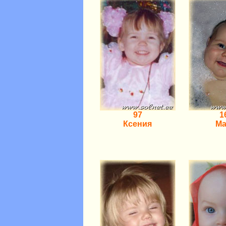
97
1
Ксения
М