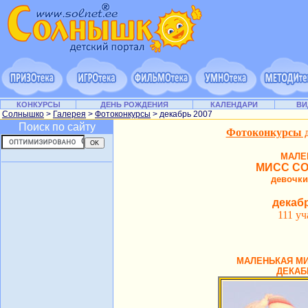
КОНКУРСЫ
ДЕНЬ РОЖДЕНИЯ
КАЛЕНДАРИ
ВИ
Солнышко
>
Галерея
>
Фотоконкурсы
> декабрь 2007
Поиск по сайту
Фотоконкурсы д
МАЛЕ
МИСС С
девочки
декаб
111 у
МАЛЕНЬКАЯ М
ДЕКАБ