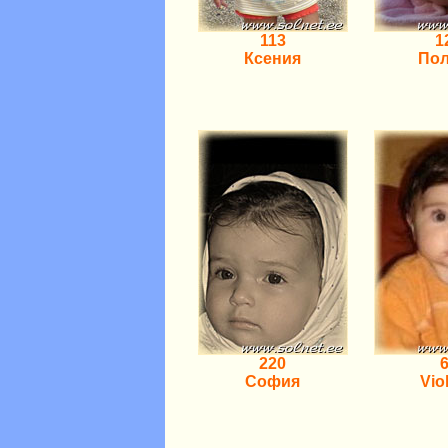
113
1
Ксения
По
220
София
Vio