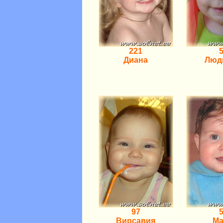
221
Диана
Люд
97
Вирсавия
М