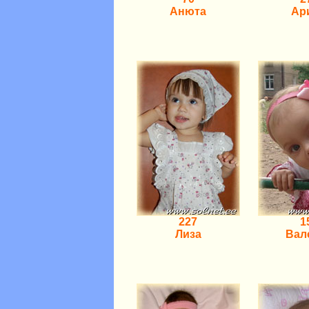
Анюта
Ар
227
1
Лиза
Вал