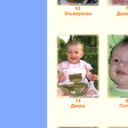
61
Эльвирочка
Даш
74
Диана
По