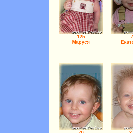
125
Маруся
Екат
70
2