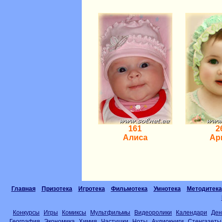
161
2
Алиса
Ар
Главная
Призотека
Игротека
Фильмотека
Умнотека
Методитека
Конкурсы
Игры
Комиксы
Мультфильмы
Видеоролики
Календари
Ден
География
Экономика
Химия
Частушки
Ноты
Аудиокниги
Стенгазеты