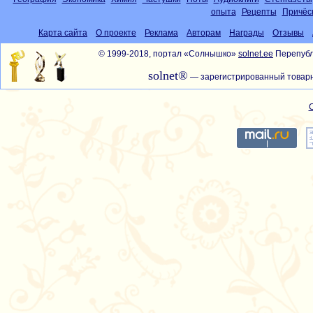
опыта
Рецепты
Причёс
Карта сайта
О проекте
Реклама
Авторам
Награды
Отзывы
© 1999-2018, портал «Солнышко»
solnet.ee
Перепубл
solnet®
— зарегистрированный товарн
С