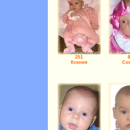
251
Ксения
Со