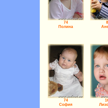
74
Полина
Ан
74
1
София
Лиз