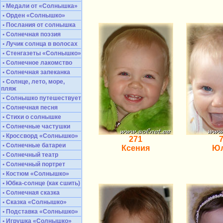
• Медали от «Солнышка»
• Орден «Солнышко»
• Послания от солнышка
• Солнечная поэзия
• Лучик солнца в волосах
• Стенгазеты «Солнышко»
• Солнечное лакомство
• Солнечная запеканка
• Солнце, лето, море,
пляж
• Солнышко путешествует
• Солнечная песня
• Стихи о солнышке
• Солнечные частушки
• Кроссворд «Солнышко»
271
• Солнечные батареи
Ксения
Ю
• Солнечный театр
• Солнечный портрет
• Костюм «Солнышко»
• Юбка-солнце (как сшить)
• Солнечная сказка
• Сказка «Солнышко»
• Подставка «Солнышко»
• Игрушка «Солнышко»