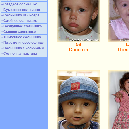
• Сладкое солнышко
• Бумажное солнышко
• Солнышко из бисера
• Сдобное солнышко
• Воздушное солнышко
• Сырное солнышко
• Тыквенное солнышко
• Пластилиновое солнце
58
1
• Солнышко с косичками
Сонечка
Пол
• Солнечная картина