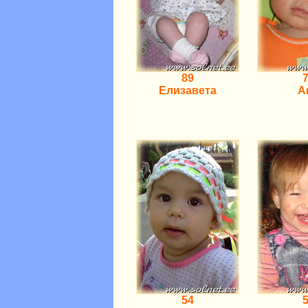
89
Елизавета
А
54