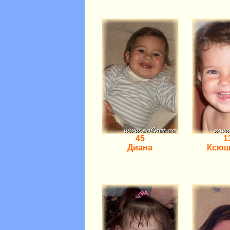
45
1
Диана
Ксюш