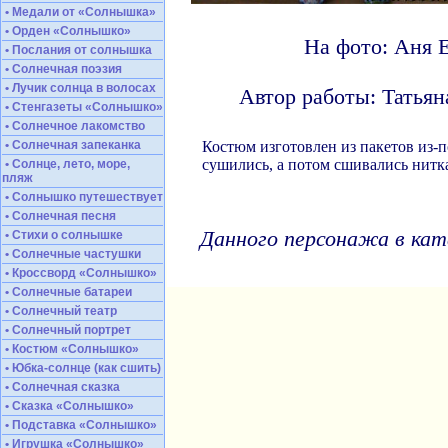
• Медали от «Солнышка»
• Орден «Солнышко»
На фото: Аня Е
• Послания от солнышка
• Солнечная поэзия
• Лучик солнца в волосах
Автор работы: Татья
• Стенгазеты «Солнышко»
• Солнечное лакомство
• Солнечная запеканка
Костюм изготовлен из пакетов из-
сушились, а потом сшивались нитк
• Солнце, лето, море,
пляж
• Солнышко путешествует
• Солнечная песня
Данного персонажа в кат
• Стихи о солнышке
• Солнечные частушки
• Кроссворд «Солнышко»
• Солнечные батареи
• Солнечный театр
• Солнечный портрет
• Костюм «Солнышко»
• Юбка-солнце (как сшить)
• Солнечная сказка
• Сказка «Солнышко»
• Подставка «Солнышко»
• Игрушка «Солнышко»