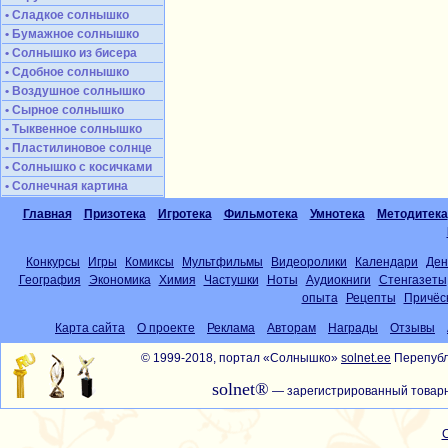
• Сладкое солнышко
• Бумажное солнышко
• Солнышко из бисера
• Сдобное солнышко
• Воздушное солнышко
• Сырное солнышко
• Тыквенное солнышко
• Пластилиновое солнце
• Солнышко с косичками
• Солнечная картина
Главная
Призотека
Игротека
Фильмотека
Умнотека
Методитека
Конкурсы
Игры
Комиксы
Мультфильмы
Видеоролики
Календари
Ден
География
Экономика
Химия
Частушки
Ноты
Аудиокниги
Стенгазеты
опыта
Рецепты
Причёс
Карта сайта
О проекте
Реклама
Авторам
Награды
Отзывы
© 1999-2018, портал «Солнышко»
solnet.ee
Перепубл
solnet®
— зарегистрированный товарн
С