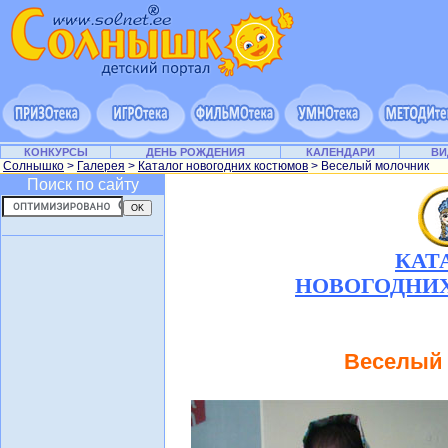
КОНКУРСЫ
ДЕНЬ РОЖДЕНИЯ
КАЛЕНДАРИ
ВИ
Солнышко
>
Галерея
>
Каталог новогодних костюмов
> Веселый молочник
Поиск по сайту
КАТ
НОВОГОДНИ
Веселый