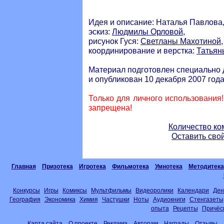
Идея и описание: Наталья Павлова
эскиз:
Людмилы Орловой
,
рисунок Гуся:
Светланы Махотиной
,
координирование и верстка:
Татьян
Материал подготовлен специально 
и опубликован 10 декабря 2007 года
Только для личного использования
запрещена!
Количество ко
Оставить сво
Главная
Призотека
Игротека
Фильмотека
Умнотека
Методитека
Конкурсы
Игры
Комиксы
Мультфильмы
Видеоролики
Календари
Ден
География
Экономика
Химия
Частушки
Ноты
Аудиокниги
Стенгазеты
опыта
Рецепты
Причёс
Карта сайта
О проекте
Реклама
Авторам
Награды
Отзывы