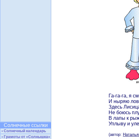
Га-га-га, я с
И ныряю лов
Здесь Лисица
Не боюсь плу
В лапы к рыж
Уплыву и уле
Солнечные ссылки
• Солнечный календарь
(автор:
Наталья
• Грамоты от «Солнышка»