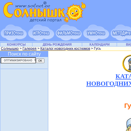
КОНКУРСЫ
ДЕНЬ РОЖДЕНИЯ
КАЛЕНДАРИ
ВИ
Солнышко
>
Галерея
>
Каталог новогодних костюмов
> Гусь
Поиск по сайту
КАТ
НОВОГОДНИ
Г