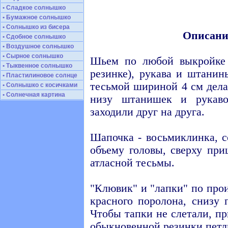
• Сладкое солнышко
• Бумажное солнышко
• Солнышко из бисера
Описани
• Сдобное солнышко
• Воздушное солнышко
• Сырное солнышко
Шьем по любой выкройке
• Тыквенное солнышко
резинке), рукава и штанин
• Пластилиновое солнце
тесьмой шириной 4 см дела
• Солнышко с косичками
• Солнечная картина
низу штанишек и рукаво
заходили друг на друга.
Шапочка - восьмиклинка, с
объему головы, сверху пр
атласной тесьмы.
"Клювик" и "лапки" по про
красного поролона, снизу
Чтобы тапки не слетали, п
обыкновенной резинки петл