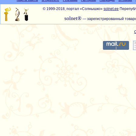
© 1999-2018, портал «Солнышко»
solnet.ee
Перепубл
solnet®
— зарегистрированный товарн
С