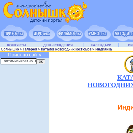
КОНКУРСЫ
ДЕНЬ РОЖДЕНИЯ
КАЛЕНДАРИ
ВИ
Солнышко
>
Галерея
>
Каталог новогодних костюмов
> Индианка
Поиск по сайту
КАТ
НОВОГОДНИ
Инд