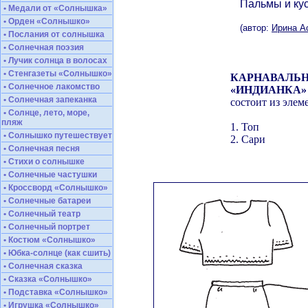
Пальмы и ку
• Медали от «Солнышка»
• Орден «Солнышко»
(автор:
Ирина А
• Послания от солнышка
• Солнечная поэзия
• Лучик солнца в волосах
• Стенгазеты «Солнышко»
КАРНАВАЛЬ
• Солнечное лакомство
«ИНДИАНКА»
• Солнечная запеканка
состоит из элем
• Солнце, лето, море,
пляж
1. Топ
• Солнышко путешествует
2. Сари
• Солнечная песня
• Стихи о солнышке
• Солнечные частушки
• Кроссворд «Солнышко»
• Солнечные батареи
• Солнечный театр
• Солнечный портрет
• Костюм «Солнышко»
• Юбка-солнце (как сшить)
• Солнечная сказка
• Сказка «Солнышко»
• Подставка «Солнышко»
• Игрушка «Солнышко»