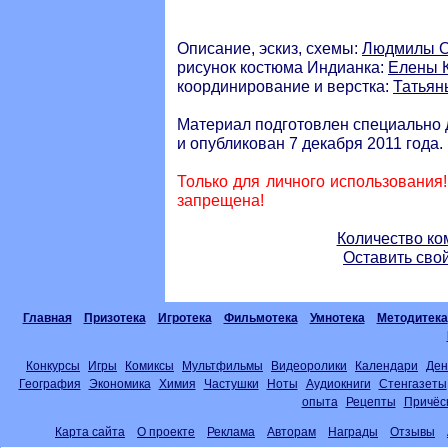
Описание, эскиз, схемы:
Людмилы О
рисунок костюма Индианка:
Елены 
координирование и верстка:
Татьян
Материал подготовлен специально 
и опубликован 7 декабря 2011 года.
Только для личного использования
запрещена!
Количество ко
Оставить сво
Главная
Призотека
Игротека
Фильмотека
Умнотека
Методитека
Конкурсы
Игры
Комиксы
Мультфильмы
Видеоролики
Календари
Ден
География
Экономика
Химия
Частушки
Ноты
Аудиокниги
Стенгазеты
опыта
Рецепты
Причёс
Карта сайта
О проекте
Реклама
Авторам
Награды
Отзывы