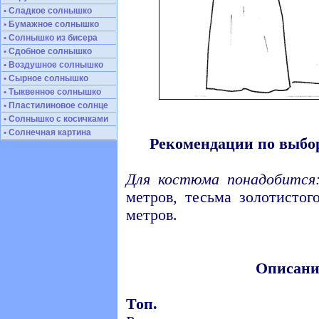
• Сладкое солнышко
• Бумажное солнышко
• Солнышко из бисера
• Сдобное солнышко
• Воздушное солнышко
• Сырное солнышко
• Тыквенное солнышко
• Пластилиновое солнце
• Солнышко с косичками
• Солнечная картина
Рекомендации по выбор
Для костюма понадобится
метров, тесьма золотистог
метров.
Описани
Топ.