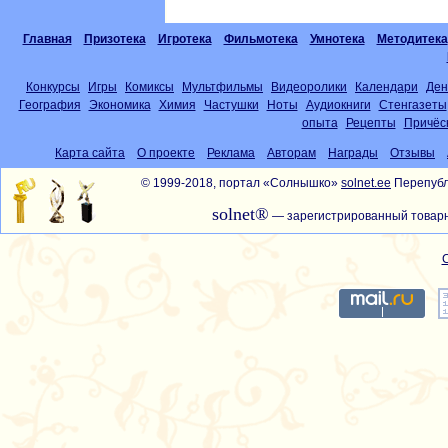
Главная
Призотека
Игротека
Фильмотека
Умнотека
Методитека
Конкурсы
Игры
Комиксы
Мультфильмы
Видеоролики
Календари
Ден
География
Экономика
Химия
Частушки
Ноты
Аудиокниги
Стенгазеты
опыта
Рецепты
Причёс
Карта сайта
О проекте
Реклама
Авторам
Награды
Отзывы
© 1999-2018, портал «Солнышко»
solnet.ee
Перепубл
solnet®
— зарегистрированный товарн
С