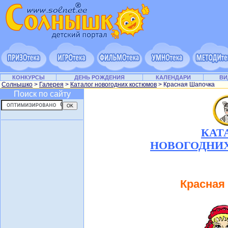
КОНКУРСЫ
ДЕНЬ РОЖДЕНИЯ
КАЛЕНДАРИ
ВИ
Солнышко
>
Галерея
>
Каталог новогодних костюмов
> Красная Шапочка
Поиск по сайту
КАТ
НОВОГОДНИ
Красная