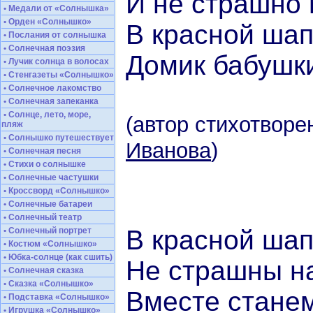
И не страшно 
• Медали от «Солнышка»
• Орден «Солнышко»
В красной шап
• Послания от солнышка
• Солнечная поэзия
Домик бабушки
• Лучик солнца в волосах
• Стенгазеты «Солнышко»
• Солнечное лакомство
• Солнечная запеканка
• Солнце, лето, море,
(автор стихотворе
пляж
• Солнышко путешествует
Иванова
)
• Солнечная песня
• Стихи о солнышке
• Солнечные частушки
• Кроссворд «Солнышко»
• Солнечные батареи
• Солнечный театр
В красной шап
• Солнечный портрет
• Костюм «Солнышко»
• Юбка-солнце (как сшить)
Не страшны на
• Солнечная сказка
• Сказка «Солнышко»
Вместе станем
• Подставка «Солнышко»
• Игрушка «Солнышко»