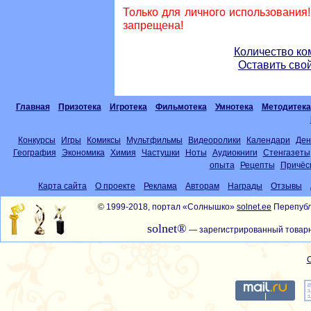
Только для личного использования
запрещена!
Количество ко
Оставить сво
Главная
Призотека
Игротека
Фильмотека
Умнотека
Методитека
Конкурсы
Игры
Комиксы
Мультфильмы
Видеоролики
Календари
Ден
География
Экономика
Химия
Частушки
Ноты
Аудиокниги
Стенгазеты
опыта
Рецепты
Причёс
Карта сайта
О проекте
Реклама
Авторам
Награды
Отзывы
© 1999-2018, портал «Солнышко»
solnet.ee
Перепубл
solnet®
— зарегистрированный товарн
С