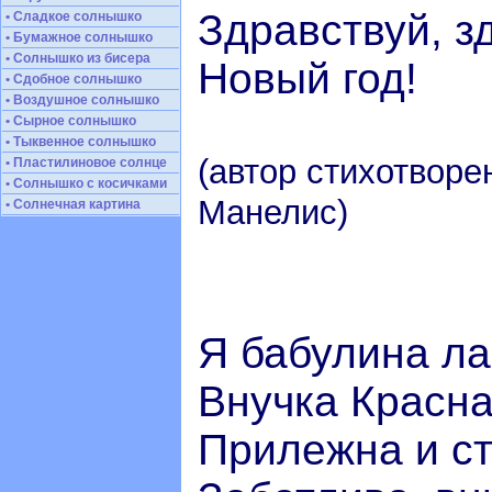
Здравствуй, з
• Сладкое солнышко
• Бумажное солнышко
• Солнышко из бисера
Новый год!
• Сдобное солнышко
• Воздушное солнышко
• Сырное солнышко
• Тыквенное солнышко
(автор стихотворе
• Пластилиновое солнце
• Солнышко с косичками
Манелис)
• Солнечная картина
Я бабулина ла
Внучка Красна
Прилежна и ст