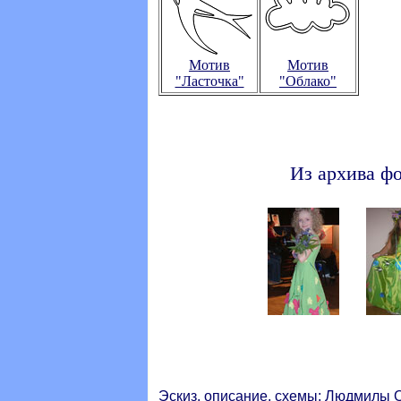
Мотив
Мотив
"Ласточка"
"Облако"
Из архива ф
Эскиз, описание, схемы:
Людмилы 