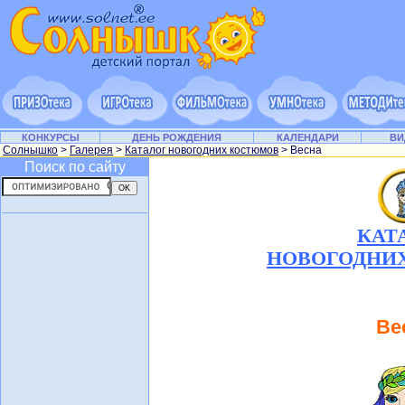
КОНКУРСЫ
ДЕНЬ РОЖДЕНИЯ
КАЛЕНДАРИ
ВИ
Солнышко
>
Галерея
>
Каталог новогодних костюмов
> Весна
Поиск по сайту
КАТ
НОВОГОДНИ
Ве