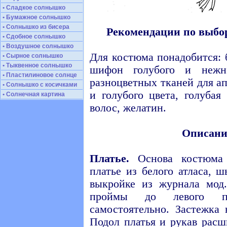
• Сладкое солнышко
• Бумажное солнышко
• Солнышко из бисера
Рекомендации по выбор
• Сдобное солнышко
• Воздушное солнышко
Для костюма понадобится: 
• Сырное солнышко
• Тыквенное солнышко
шифон голубого и нежно
• Пластилиновое солнце
разноцветных тканей для а
• Солнышко с косичками
и голубого цвета, голубая
• Солнечная картина
волос, желатин.
Описани
Платье.
Основа костюма 
платье из белого атласа, 
выкройке из журнала мод
проймы до левого п
самостоятельно. Застежка
Подол платья и рукав расш