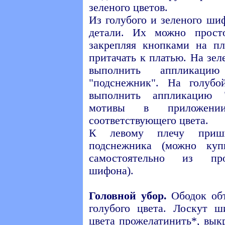
зеленого цветов.
Из голубого и зеленого ши
детали. Их можно просто
закрепляя кнопками на п
притачать к платью. На зел
выполнить аппликацию
"подснежник". На голубо
выполнить аппликацию "
мотивы в приложении
соответствующего цвета.
К левому плечу приш
подснежника (можно куп
самостоятельно из про
шифона).
Головной убор.
Ободок об
голубого цвета. Лоскут ш
цвета прожелатинить*, вык