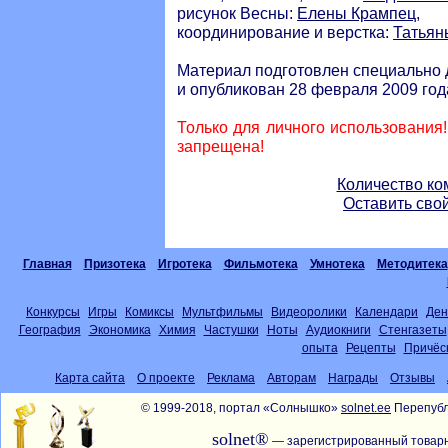
рисунок Весны:
Елены Крампец
,
координирование и верстка:
Татьян
Материал подготовлен специально 
и опубликован 28 февраля 2009 год
Только для личного использования
запрещена!
Количество ко
Оставить сво
Главная
Призотека
Игротека
Фильмотека
Умнотека
Методитека
Конкурсы
Игры
Комиксы
Мультфильмы
Видеоролики
Календари
Ден
География
Экономика
Химия
Частушки
Ноты
Аудиокниги
Стенгазеты
опыта
Рецепты
Причёс
Карта сайта
О проекте
Реклама
Авторам
Награды
Отзывы
© 1999-2018, портал «Солнышко»
solnet.ee
Перепубл
solnet®
— зарегистрированный товарн