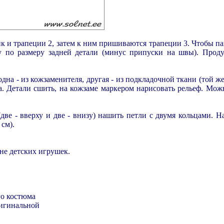
 и трапеции 2, затем к ним пришиваются трапеции 3. Чтобы па
у по размеру задней детали (минус припуски на швы). Прод
дна - из кожзаменителя, другая - из подкладочной ткани (той же
. Детали сшить, на кожзаме маркером нарисовать рельеф. Можн
ве - вверху и две - внизу) нашить петли с двумя кольцами. Н
см).
не детских игрушек.
го костюма
игинальной