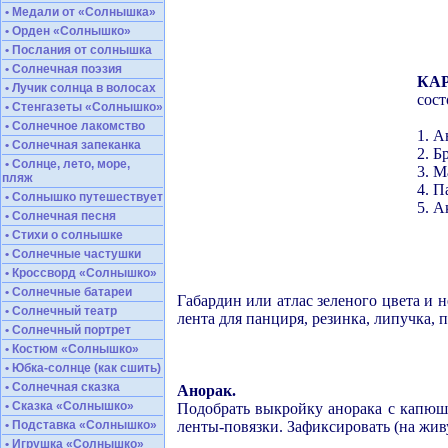
• Медали от «Солнышка»
• Орден «Солнышко»
• Послания от солнышка
• Солнечная поэзия
КА
• Лучик солнца в волосах
сост
• Стенгазеты «Солнышко»
• Солнечное лакомство
1. 
• Солнечная запеканка
2. Б
• Солнце, лето, море,
3. М
пляж
4. П
• Солнышко путешествует
5. А
• Солнечная песня
• Стихи о солнышке
• Солнечные частушки
• Кроссворд «Солнышко»
• Солнечные батареи
Габардин или атлас зеленого цвета и 
• Солнечный театр
лента для панциря, резинка, липучка,
• Солнечный портрет
• Костюм «Солнышко»
• Юбка-солнце (как сшить)
• Солнечная сказка
Анорак.
• Сказка «Солнышко»
Подобрать выкройку анорака с капюшо
• Подставка «Солнышко»
ленты-повязки. Зафиксировать (на жив
• Игрушка «Солнышко»