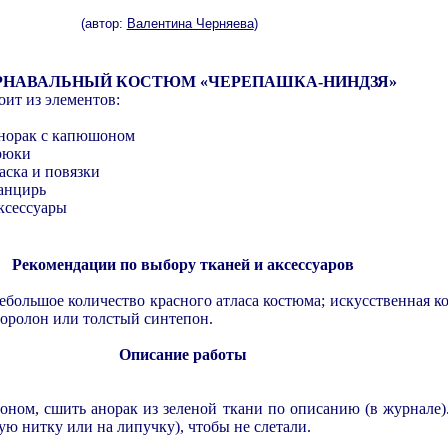
(автор:
Валентина Черняева
)
РНАВАЛЬНЫЙ КОСТЮМ «ЧЕРЕПАШКА-НИНДЗЯ»
оит из элементов:
Анорак с капюшоном
рюки
аска и повязки
анцирь
ксессуары
Рекомендации по выбору тканей и аксессуаров
небольшое количество красного атласа костюма; искусственная к
 поролон или толстый синтепон.
Описание работы
ном, сшить анорак из зеленой ткани по описанию (в журнале).
ую нитку или на липучку), чтобы не слетали.