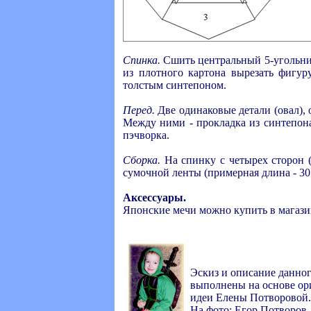
Спинка.
Сшить центральный 5-угольник
из плотного картона вырезать фигур
толстым синтепоном.
Перед.
Две одинаковые детали (овал), о
Между ними - прокладка из синтепона
пэчворка.
Сборка.
На спинку с четырех сторон (д
сумочной ленты (примерная длина - 30 
Аксессуары.
Японские мечи можно купить в магази
Эскиз и описание данно
выполнены на основе ор
идеи Елены Потворовой.
На фото: Егор Потворов.