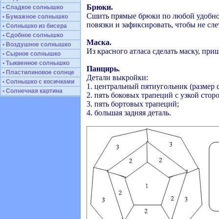
Брюки.
• Сладкое солнышко
Сшить прямые брюки по любой удобной 
• Бумажное солнышко
повязки и зафиксировать, чтобы не сле
• Солнышко из бисера
• Сдобное солнышко
Маска.
• Воздушное солнышко
Из красного атласа сделать маску, пр
• Сырное солнышко
• Тыквенное солнышко
Панцирь.
• Пластилиновое солнце
Детали выкройки:
• Солнышко с косичками
1. центральный пятиугольник (размер 
• Солнечная картина
2. пять боковых трапеций с узкой стор
3. пять бортовых трапеций;
4. большая задняя деталь.