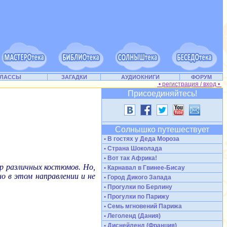
КЛАССЫ
ЗАГАДКИ
АУДИОКНИГИ
ФОРУМ
• регистрация / вход •
Присоединяйтесь!
Солнышко путешествует
• В гостях у Деда Мороза
• Страна Шоколада
• Вот так Африка!
р различных костюмов. Но,
• Карнавал в Гвинее-Бисау
о в этом направлении и не
• Город Дикого Запада
• Прогулки по Берлину
• Прогулки по Парижу
• Семь мгновений Парижа
• Леголенд (Дания)
• Диснейленд (Франция)