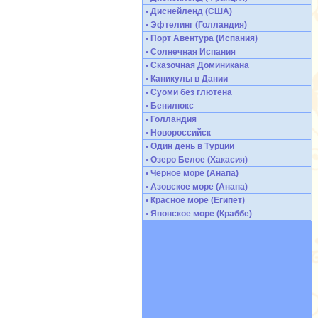
• Диснейленд (США)
• Эфтелинг (Голландия)
• Порт Авентура (Испания)
• Солнечная Испания
• Сказочная Доминикана
• Каникулы в Дании
• Суоми без глютена
• Бенилюкс
• Голландия
• Новороссийск
• Один день в Турции
• Озеро Белое (Хакасия)
• Черное море (Анапа)
• Азовское море (Анапа)
• Красное море (Египет)
• Японское море (Краббе)