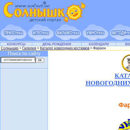
КОНКУРСЫ
ДЕНЬ РОЖДЕНИЯ
КАЛЕНДАРИ
ВИ
Солнышко
>
Галерея
>
Каталог новогодних костюмов
> Фараон
Поиск по сайту
КАТ
НОВОГОДНИ
Фа