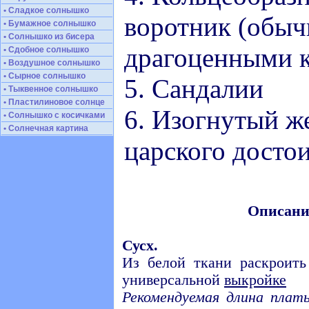
• Сладкое солнышко
воротник (обыч
• Бумажное солнышко
• Солнышко из бисера
драгоценными 
• Сдобное солнышко
• Воздушное солнышко
• Сырное солнышко
5. Сандалии
• Тыквенное солнышко
• Пластилиновое солнце
6. Изогнутый же
• Солнышко с косичками
• Солнечная картина
царского достои
Описани
Сусх.
Из белой ткани раскроить
универсальной
выкройке
Рекомендуемая длина плать