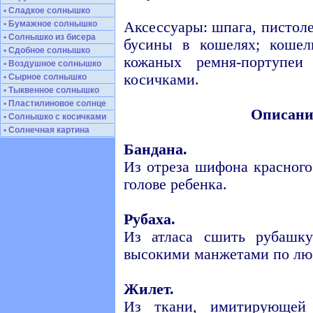
• Сладкое солнышко
• Бумажное солнышко
Аксессуары: шпага, пистоле
• Солнышко из бисера
бусины в кошелях; кошел
• Сдобное солнышко
кожаных ремня-портупе
• Воздушное солнышко
косичками.
• Сырное солнышко
• Тыквенное солнышко
• Пластилиновое солнце
Описани
• Солнышко с косичками
• Солнечная картина
Бандана.
Из отреза шифона красного
голове ребенка.
Рубаха.
Из атласа сшить рубашк
высокими манжетами по лю
Жилет.
Из ткани, имитирующей