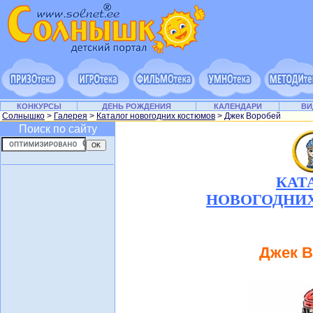
КОНКУРСЫ
ДЕНЬ РОЖДЕНИЯ
КАЛЕНДАРИ
ВИ
Солнышко
>
Галерея
>
Каталог новогодних костюмов
> Джек Воробей
Поиск по сайту
КАТ
НОВОГОДНИ
Джек 