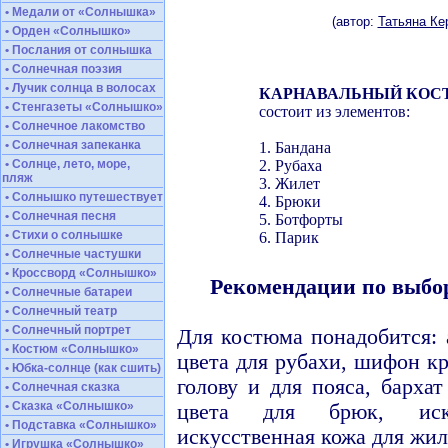
• Медали от «Солнышка»
(автор:
Татьяна Ке
• Орден «Солнышко»
• Послания от солнышка
• Солнечная поэзия
• Лучик солнца в волосах
КАРНАВАЛЬНЫЙ КОС
• Стенгазеты «Солнышко»
состоит из элементов:
• Солнечное лакомство
• Солнечная запеканка
1. Бандана
• Солнце, лето, море,
2. Рубаха
пляж
3. Жилет
• Солнышко путешествует
4. Брюки
• Солнечная песня
5. Ботфорты
• Стихи о солнышке
6. Парик
• Солнечные частушки
• Кроссворд «Солнышко»
Рекомендации по выбор
• Солнечные батареи
• Солнечный театр
• Солнечный портрет
Для костюма понадобится: 
• Костюм «Солнышко»
цвета для рубахи, шифон кр
• Юбка-солнце (как сшить)
голову и для пояса, барха
• Солнечная сказка
• Сказка «Солнышко»
цвета для брюк, иск
• Подставка «Солнышко»
искусственная кожа для жил
• Игрушка «Солнышко»