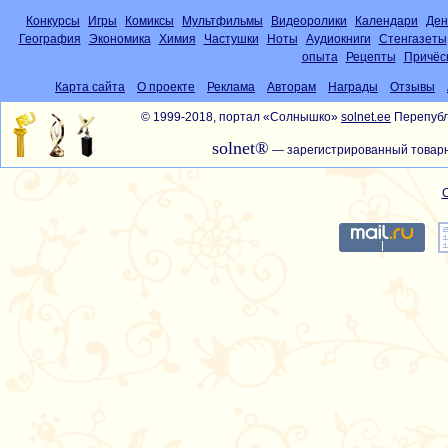
Конкурсы
Игры
Комиксы
Мультфильмы
Видеоролики
Календари
Ден
География
Экономика
Химия
Частушки
Ноты
Аудиокниги
Стенгазеты
опыта
Рецепты
Причёс
Карта сайта
О проекте
Реклама
Авторам
Награды
Отзывы
© 1999-2018, портал «Солнышко»
solnet.ee
Перепубл
solnet®
— зарегистрированный товарн
С