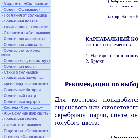
(Выбрасывает че
• Медали от «Солнышка»
темно-синие конф
• Орден «Солнышко»
• Послания от солнышка
(автор:
Наталья 
• Солнечная поэзия
• Лучик солнца в волосах
• Стенгазеты «Солнышко»
КАРНАВАЛЬНЫЙ К
• Солнечное лакомство
состоит из элементов:
• Солнечная запеканка
• Солнце, лето, море,
пляж
1. Накидка с капюшоно
• Солнышко путешествует
2. Брюки
• Солнечная песня
• Стихи о солнышке
• Солнечные частушки
Рекомендации по выбор
• Кроссворд «Солнышко»
• Солнечные батареи
• Солнечный театр
Для костюма понадобитс
• Солнечный портрет
сиреневого или фиолетового
• Костюм «Солнышко»
• Юбка-солнце (как сшить)
серебряной парчи, синтепон
• Солнечная сказка
голубого цвета.
• Сказка «Солнышко»
• Подставка «Солнышко»
• Игрушка «Солнышко»