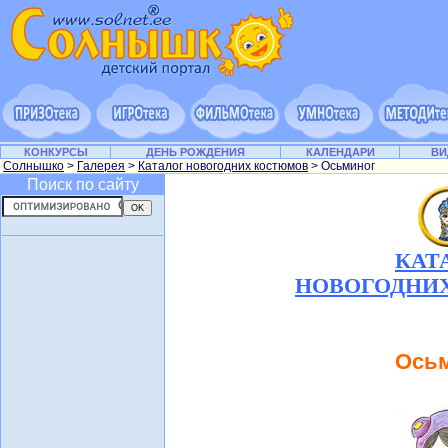
КОНКУРСЫ
ДЕНЬ РОЖДЕНИЯ
КАЛЕНДАРИ
ВИ
Солнышко
>
Галерея
>
Каталог новогодних костюмов
> Осьминог
Поиск по сайту
КАТ
НОВОГОДНИ
Ось