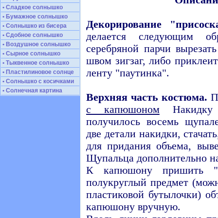
Описани
• Сладкое солнышко
• Бумажное солнышко
Декорирование "присоск
• Солнышко из бисера
делается следующим о
• Сдобное солнышко
• Воздушное солнышко
серебряной парчи вырезат
• Сырное солнышко
швом зигзаг, либо приклеи
• Тыквенное солнышко
ленту "паутинка".
• Пластилиновое солнце
• Солнышко с косичками
• Солнечная картина
Верхняя часть костюма.
П
с капюшоном
Накидку 
получилось восемь щупал
две детали накидки, стачат
для придания объема, выв
Щупальца дополнительно н
К капюшону пришить "г
полукруглый предмет (мож
пластиковой бутылочки) о
капюшону вручную.