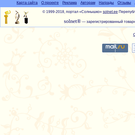
Карта сайта
О проекте
Реклама
Авторам
Награды
Отзывы
© 1999-2018, портал «Солнышко»
solnet.ee
Перепубл
solnet®
— зарегистрированный товарн
С