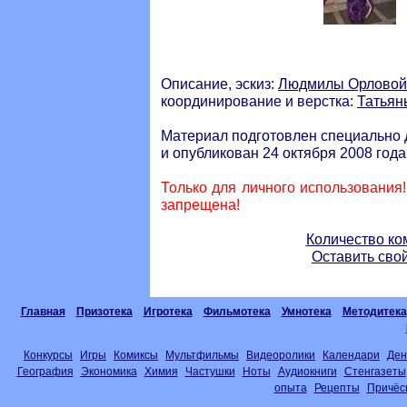
Описание, эскиз:
Людмилы Орловой
координирование и верстка:
Татьян
Материал подготовлен специально 
и опубликован 24 октября 2008 года
Только для личного использования
запрещена!
Количество ко
Оставить сво
Главная
Призотека
Игротека
Фильмотека
Умнотека
Методитека
Конкурсы
Игры
Комиксы
Мультфильмы
Видеоролики
Календари
Ден
География
Экономика
Химия
Частушки
Ноты
Аудиокниги
Стенгазеты
опыта
Рецепты
Причёс