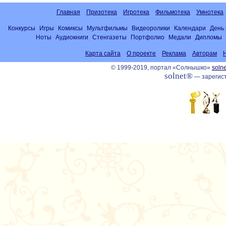
Главная
Призотека
Игротека
Фильмотека
Умнотека
Конкурсы
Игры
Комиксы
Мультфильмы
Видеоролики
Календари
День
Ноты
Аудиокниги
Стенгазеты
Портфолио
Медали
Дипломы
Карта сайта
О проекте
Реклама
Авторам
© 1999-2019, портал «Солнышко»
solne
solnet®
— зарегист