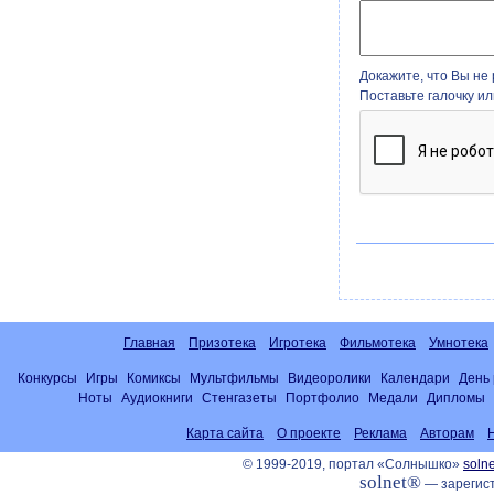
Докажите, что Вы не 
Поставьте галочку и
Главная
Призотека
Игротека
Фильмотека
Умнотека
Конкурсы
Игры
Комиксы
Мультфильмы
Видеоролики
Календари
День
Ноты
Аудиокниги
Стенгазеты
Портфолио
Медали
Дипломы
Карта сайта
О проекте
Реклама
Авторам
© 1999-2019, портал «Солнышко»
solne
solnet®
— зарегист