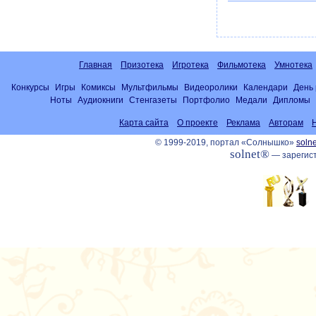
Главная
Призотека
Игротека
Фильмотека
Умнотека
Конкурсы
Игры
Комиксы
Мультфильмы
Видеоролики
Календари
День
Ноты
Аудиокниги
Стенгазеты
Портфолио
Медали
Дипломы
Карта сайта
О проекте
Реклама
Авторам
© 1999-2019, портал «Солнышко»
solne
solnet®
— зарегист