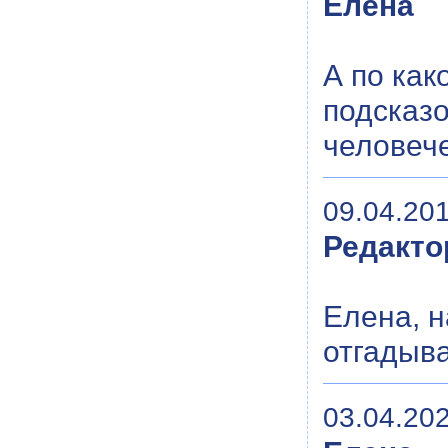
Елена
А по ка
подсказо
человече
09.04.201
Редакто
Елена, н
отгадыва
03.04.202