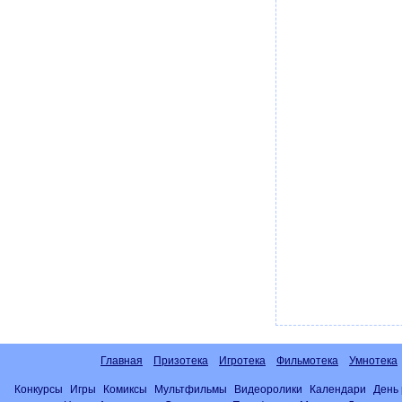
Главная
Призотека
Игротека
Фильмотека
Умнотека
Конкурсы
Игры
Комиксы
Мультфильмы
Видеоролики
Календари
День