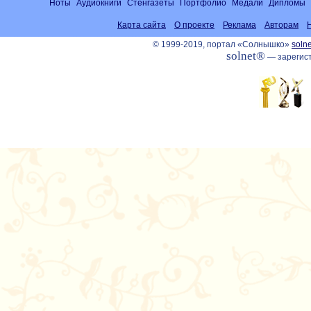
Ноты
Аудиокниги
Стенгазеты
Портфолио
Медали
Дипломы
Карта сайта
О проекте
Реклама
Авторам
© 1999-2019, портал «Солнышко»
solne
solnet®
— зарегист