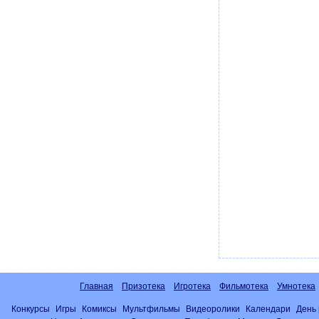
Главная
Призотека
Игротека
Фильмотека
Умнотека
Конкурсы
Игры
Комиксы
Мультфильмы
Видеоролики
Календари
День