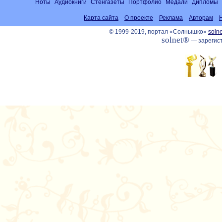
Ноты
Аудиокниги
Стенгазеты
Портфолио
Медали
Дипломы
Карта сайта
О проекте
Реклама
Авторам
© 1999-2019, портал «Солнышко»
solne
solnet®
— зарегист