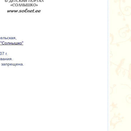
ельская,
а
"Солнышко"
7 г.
ования.
я запрещена.