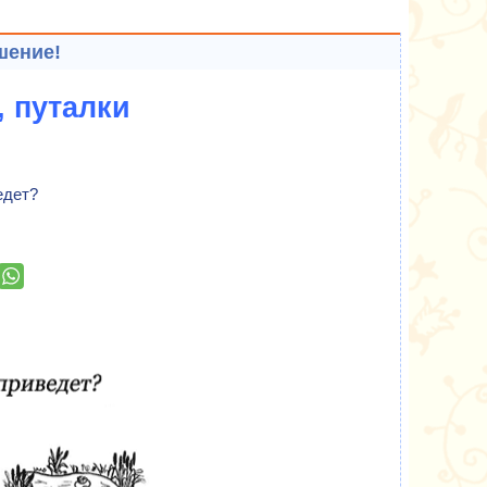
шение!
, путалки
едет?