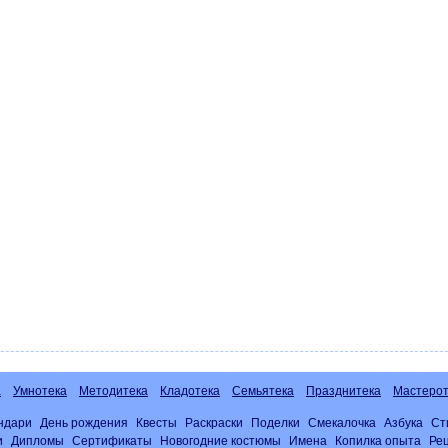
а
Умнотека
Методитека
Кладотека
Семьятека
Празднитека
Мастерот
ндари
День рождения
Квесты
Раскраски
Поделки
Смекалочка
Азбука
Ст
и
Дипломы
Сертификаты
Новогодние костюмы
Имена
Копилка опыта
Ре