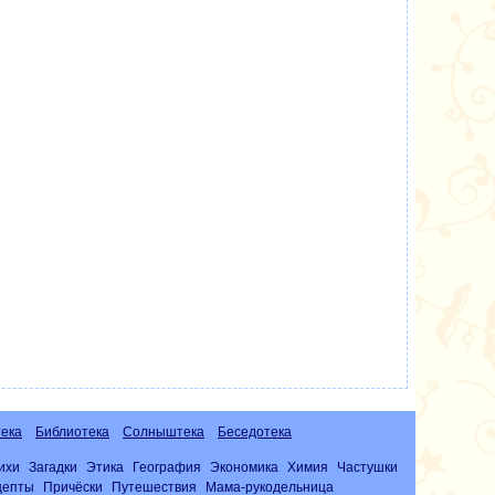
ека
Библиотека
Солныштека
Беседотека
ихи
Загадки
Этика
География
Экономика
Химия
Частушки
цепты
Причёски
Путешествия
Мама-рукодельница