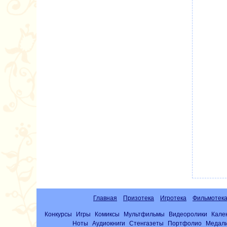
Главная
Призотека
Игротека
Фильмотек
Конкурсы
Игры
Комиксы
Мультфильмы
Видеоролики
Кале
Ноты
Аудиокниги
Стенгазеты
Портфолио
Медал