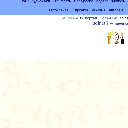
Ноты
Аудиокниги
Стенгазеты
Портфолио
Медали
Дипломы
Карта сайта
О проекте
Реклама
Авторам
© 1999-2019, портал «Солнышко»
solne
solnet®
— зарегист