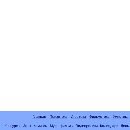
Главная
Призотека
Игротека
Фильмотека
Умнотека
Конкурсы
Игры
Комиксы
Мультфильмы
Видеоролики
Календари
День