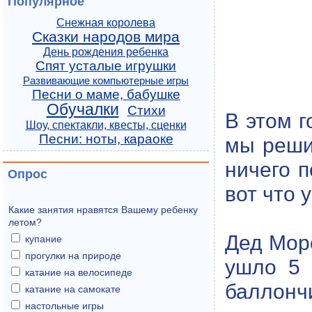
Популярное
Снежная королева
Сказки народов мира
День рождения ребенка
Спят усталые игрушки
Развивающие компьютерные игры
Песни о маме, бабушке
Обучалки
Стихи
В этом 
Шоу, спектакли, квесты, сценки
Песни: ноты, караоке
мы реши
ничего 
Опрос
вот что 
Какие занятия нравятся Вашему ребенку
летом?
Дед Моро
купание
прогулки на природе
ушло 5 
катание на велосипеде
баллончи
катание на самокате
настольные игры