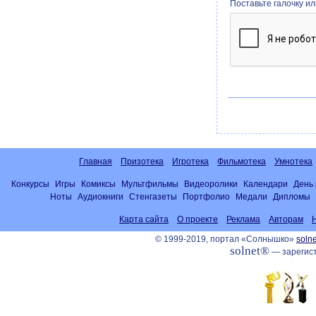
Поставьте галочку и
Главная
Призотека
Игротека
Фильмотека
Умнотека
Конкурсы
Игры
Комиксы
Мультфильмы
Видеоролики
Календари
День
Ноты
Аудиокниги
Стенгазеты
Портфолио
Медали
Дипломы
Карта сайта
О проекте
Реклама
Авторам
© 1999-2019, портал «Солнышко»
solne
solnet®
— зарегист