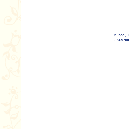
А все, 
«Земля