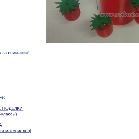
 за внимание!
же:
Е ПОДЕЛКИ
-классы)
А
ая материалов)