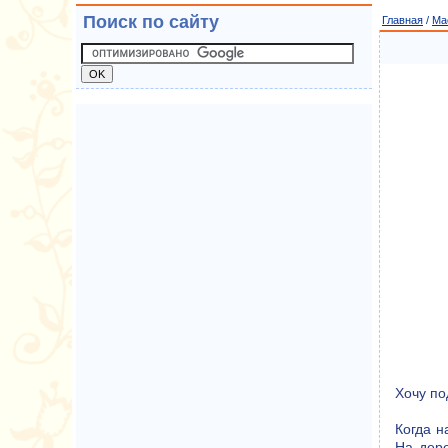
Поиск по сайту
Главная
/
Ма
Хочу по
Когда н
На дере