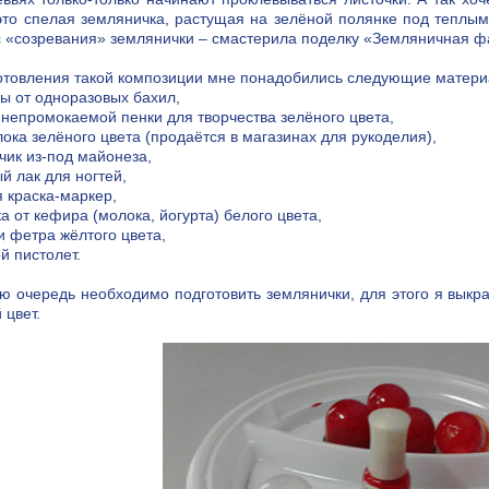
это спелая земляничка, растущая на зелёной полянке под теплым
 «созревания» землянички – смастерила поделку «Земляничная ф
отовления такой композиции мне понадобились следующие матери
лы от одноразовых бахил,
т непромокаемой пенки для творчества зелёного цвета,
лока зелёного цвета (продаётся в магазинах для рукоделия),
нчик из-под майонеза,
ый лак для ногтей,
я краска-маркер,
ка от кефира (молока, йогурта) белого цвета,
ки фетра жёлтого цвета,
ой пистолет.
ю очередь необходимо подготовить землянички, для этого я выкр
 цвет.