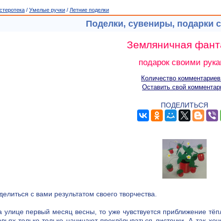
стеротека
/
Умелые ручки
/
Летние поделки
Поделки, сувениры, подарки 
Земляничная фант
подарок своими рук
Количество комментариев
Оставить свой комментар
ПОДЕЛИТЬСЯ
делиться с вами результатом своего творчества.
а улице первый месяц весны, то уже чувствуется приближение тёп
вьях только-только начинают проклёвываться листочки. А так хоч