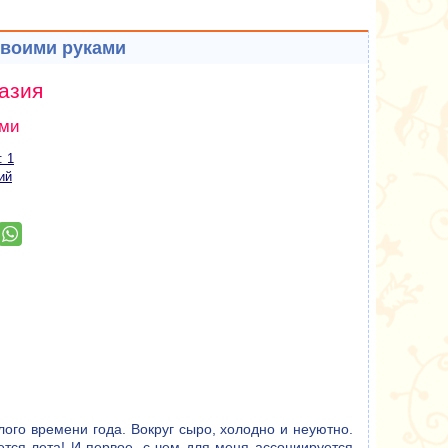
своими руками
азия
ами
: 1
ий
лого времени года. Вокруг сыро, холодно и неуютно.
ется лета! И первое, с чем для меня ассоциируется