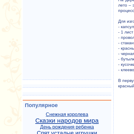
лето – 
процесс
Для изг
- капсу
- 1 лис
- прово
- стака
- красн
- черна
- бутыл
- кусоч
- клеев
В перву
красный
Популярное
Снежная королева
Сказки народов мира
День рождения ребенка
Спят усталые игрушки