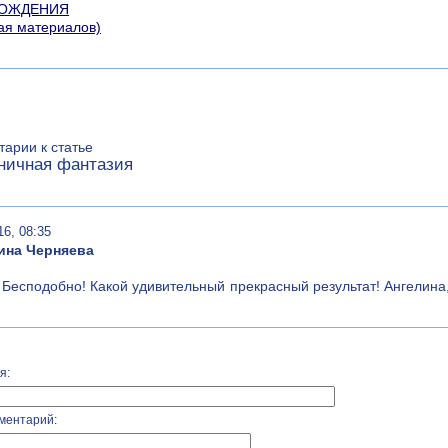
РОЖДЕНИЯ
ая материалов)
арии к статье
ничная фантазия
16, 08:35
ина Черняева
 Бесподобно! Какой удивительный прекрасный результат! Ангелин
я:
ментарий: