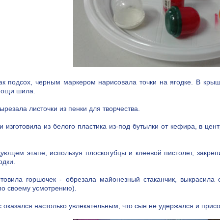
ак подсох, черным маркером нарисовала точки на ягодке. В крыш
мощи шила.
ырезала листочки из пенки для творчества.
и изготовила из белого пластика из-под бутылки от кефира, в це
ующем этапе, используя плоскогубцы и клеевой пистолет, закрепи
одки.
товила горшочек - обрезала майонезный стаканчик, выкрасила 
по своему усмотрению).
 оказался настолько увлекательным, что сын не удержался и присо