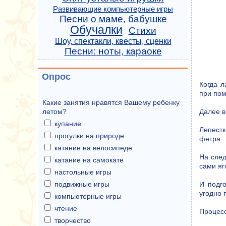
Развивающие компьютерные игры
Песни о маме, бабушке
Обучалки
Стихи
Шоу, спектакли, квесты, сценки
Песни: ноты, караоке
Опрос
Когда л
при по
Какие занятия нравятся Вашему ребенку
Далее в
летом?
купание
Лепестк
прогулки на природе
фетра.
катание на велосипеде
На след
катание на самокате
сами яг
настольные игры
И подго
подвижные игры
угодно 
компьютерные игры
чтение
Процесс
творчество