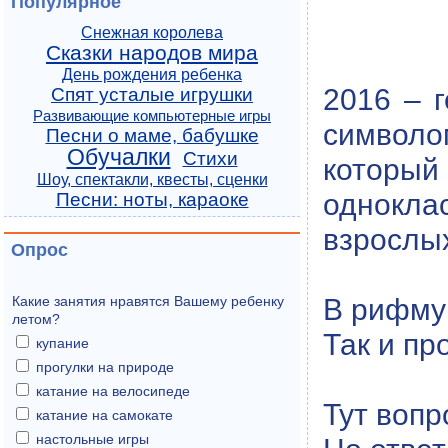
Популярное
Снежная королева
Сказки народов мира
День рождения ребенка
2016 – г
Спят усталые игрушки
Развивающие компьютерные игры
символом
Песни о маме, бабушке
Обучалки
Стихи
который
Шоу, спектакли, квесты, сценки
однокла
Песни: ноты, караоке
взрослы
Опрос
В рифму
Какие занятия нравятся Вашему ребенку
летом?
Так и пр
купание
прогулки на природе
катание на велосипеде
Тут вопр
катание на самокате
настольные игры