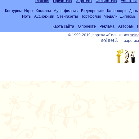
Главная
Призотека
Игротека
Фильмотека
Умнотека
Конкурсы
Игры
Комиксы
Мультфильмы
Видеоролики
Календари
День
Ноты
Аудиокниги
Стенгазеты
Портфолио
Медали
Дипломы
Карта сайта
О проекте
Реклама
Авторам
© 1999-2019, портал «Солнышко»
solne
solnet®
— зарегист