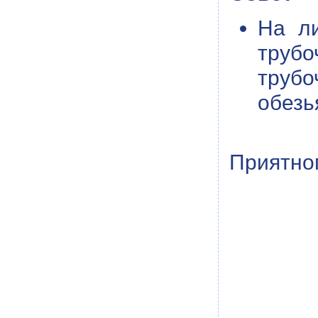
На ли
трубо
труб
обезь
Приятног