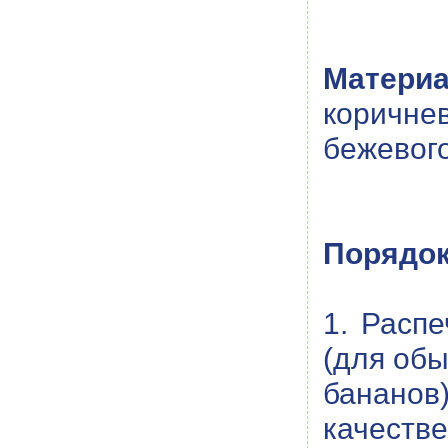
Матери
коричне
бежевого
Порядок
1. Расп
(для обы
бананов
качеств