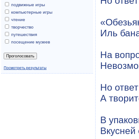
Но ответ
подвижные игры
компьютерные игры
«Обезья
чтение
творчество
Иль бан
путешествия
посещение музеев
На вопро
Невозмож
Посмотреть результаты
Но ответ
А творит
В упако
Вкусней 