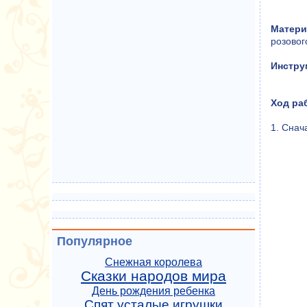
Матери
розовог
Инстру
Ход ра
1. Снач
Популярное
Снежная королева
Сказки народов мира
День рождения ребенка
Спят усталые игрушки