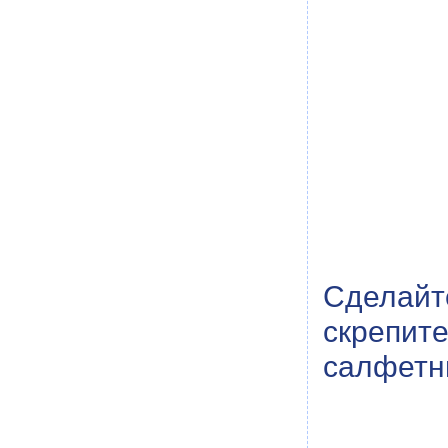
Сделай
скрепи
салфетни