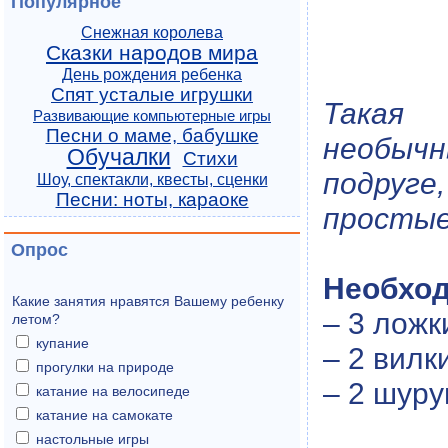
Популярное
Снежная королева
Сказки народов мира
День рождения ребенка
Спят усталые игрушки
Такая 
Развивающие компьютерные игры
Песни о маме, бабушке
необычн
Обучалки
Стихи
подруге
Шоу, спектакли, квесты, сценки
Песни: ноты, караоке
простые
Опрос
Необхо
Какие занятия нравятся Вашему ребенку
– 3 ложк
летом?
купание
– 2 вилк
прогулки на природе
– 2 шуру
катание на велосипеде
катание на самокате
настольные игры