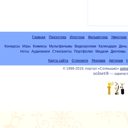
Главная
Призотека
Игротека
Фильмотека
Умнотека
Конкурсы
Игры
Комиксы
Мультфильмы
Видеоролики
Календари
День
Ноты
Аудиокниги
Стенгазеты
Портфолио
Медали
Дипломы
Карта сайта
О проекте
Реклама
Авторам
© 1999-2019, портал «Солнышко»
solne
solnet®
— зарегист