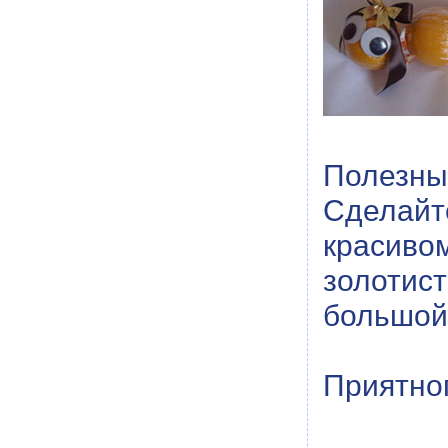
Полезный
Сделайт
красив
золотист
большой
Приятног