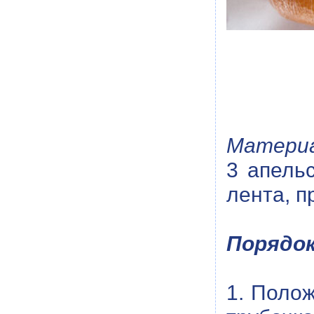
Материа
3 апель
лента, п
Порядок
1. Полож