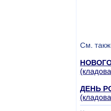
См. такж
НОВОГО
(кладов
ДЕНЬ Р
(кладов