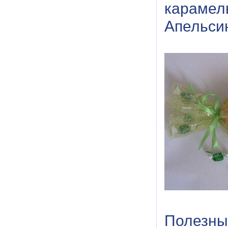
карамел
Апельси
Полезный