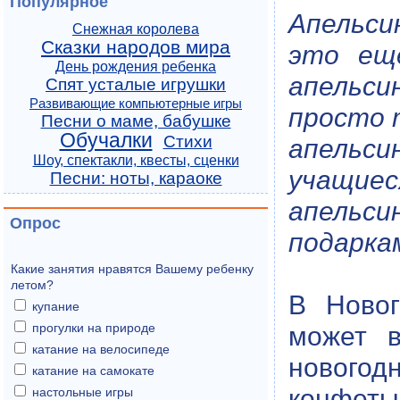
Популярное
Апельси
Снежная королева
Сказки народов мира
это ещ
День рождения ребенка
апельс
Спят усталые игрушки
Развивающие компьютерные игры
просто 
Песни о маме, бабушке
Обучалки
Стихи
апельси
Шоу, спектакли, квесты, сценки
учащие
Песни: ноты, караоке
апельси
Опрос
подарка
Какие занятия нравятся Вашему ребенку
летом?
В Новог
купание
прогулки на природе
может в
катание на велосипеде
новогод
катание на самокате
конфеты,
настольные игры