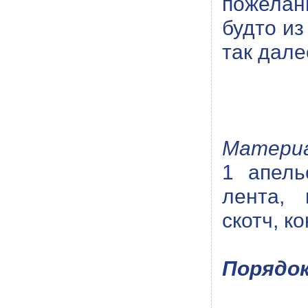
пожелан
будто из
так дале
Материа
1 апель
лента, 
скотч, к
Порядок