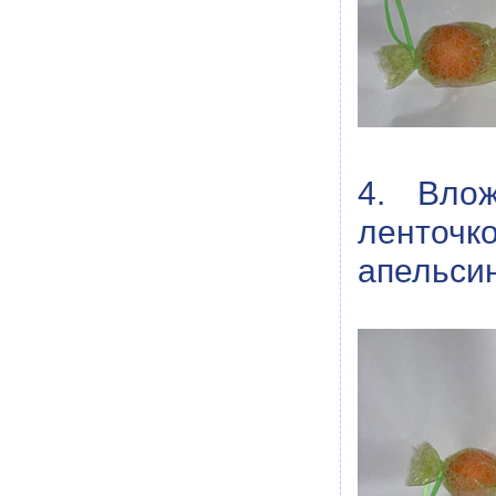
4. Влож
ленточк
апельси