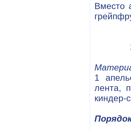
Вместо 
грейпфру
Материа
1 апель
лента, 
киндер-
Порядок