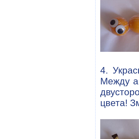
4. Укра
Между а
двустор
цвета! З