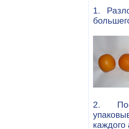
1. Разл
большег
2. Пос
упаковы
каждого 