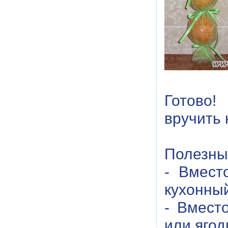
Готово!
вручить 
Полезны
- Вмест
кухонный
- Вмест
или ягод