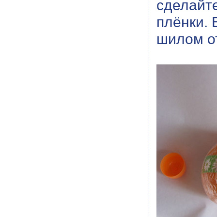
сделайт
плёнки. 
шилом о