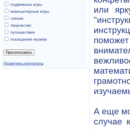
подвижные игры
или ярк
компьютерные игры
"инструк
чтение
творчество
инструк
путешествия
поможет
посещение музеев
внимате
вежлив
Посмотреть результаты
математ
грамотно
изучаем
А еще мо
случае 