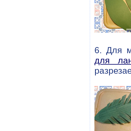
6. Для 
для ла
разрезае