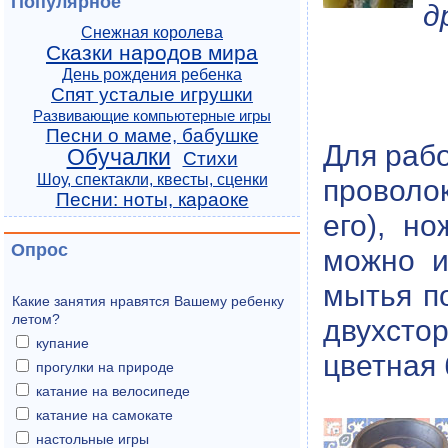
Популярное
д
Снежная королева
Сказки народов мира
День рождения ребенка
Спят усталые игрушки
Развивающие компьютерные игры
Песни о маме, бабушке
Для раб
Обучалки
Стихи
Шоу, спектакли, квесты, сценки
проволо
Песни: ноты, караоке
его), н
Опрос
можно и
мытья по
Какие занятия нравятся Вашему ребенку
летом?
двухсто
купание
цветная 
прогулки на природе
катание на велосипеде
катание на самокате
настольные игры