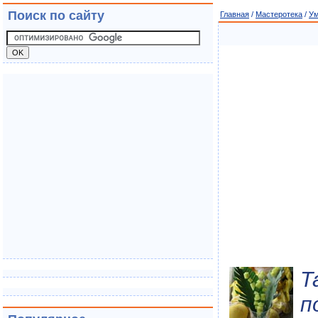
Поиск по сайту
Главная
/
Мастеротека
/
Ум
Т
п