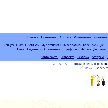
Главная
Призотека
Игротека
Фильмотека
Умнотека
Конкурсы
Игры
Комиксы
Мультфильмы
Видеоролики
Календари
День
Ноты
Аудиокниги
Стенгазеты
Портфолио
Медали
Дипломы
Карта сайта
О проекте
Реклама
Авторам
© 1999-2019, портал «Солнышко»
solne
solnet®
— зарегист