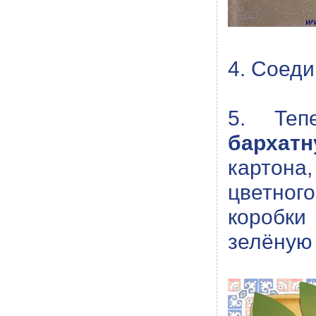
4. Соеди
5. Теп
барха
картона
цветног
коробки
зелёную 