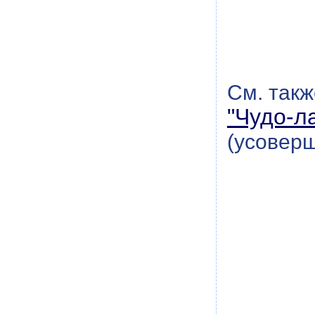
См. такж
"Чудо-л
(усовер