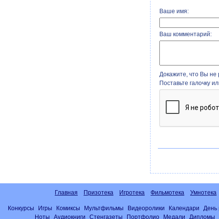
Ваше имя:
Ваш комментарий:
Докажите, что Вы не 
Поставьте галочку и
Главная
Призотека
Игротека
Фильмотека
Умнотека
Конкурсы
Игры
Комиксы
Мультфильмы
Видеоролики
Календари
День
Ноты
Аудиокниги
Стенгазеты
Портфолио
Медали
Дипломы