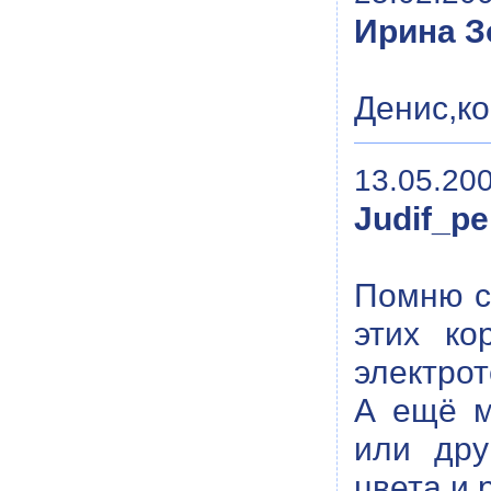
Ирина З
Денис,ко
13.05.200
Judif_p
Помню с
этих ко
электрот
А ещё м
или дру
цвета и 