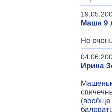
19.05.200
Маша 9 
Не очень
04.06.200
Ирина З
Машень
спичечн
(вооб
баловат