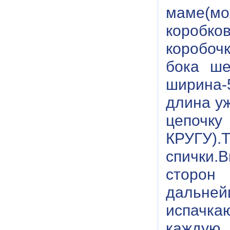
маме(мо
коробко
коробочк
бока ше
ширина-5
длина у
цепочк
КРУГУ).
спички.
сторон
дальней
испачка
каждую 