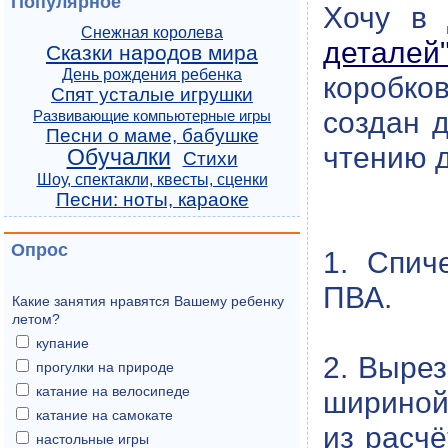
Популярное
Хочу в
Снежная королева
деталей
Сказки народов мира
День рождения ребенка
коробков
Спят усталые игрушки
создан 
Развивающие компьютерные игры
Песни о маме, бабушке
чтению 
Обучалки
Стихи
Шоу, спектакли, квесты, сценки
Песни: ноты, караоке
Опрос
1. Спич
ПВА.
Какие занятия нравятся Вашему ребенку
летом?
купание
2. Вырез
прогулки на природе
катание на велосипеде
шириной
катание на самокате
из расчё
настольные игры