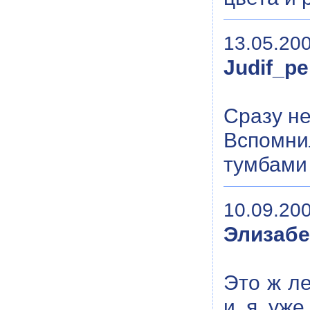
13.05.200
Judif_p
Сразу не
Вспомни
тумбами 
10.09.200
Элизабе
Это ж ле
и я уже