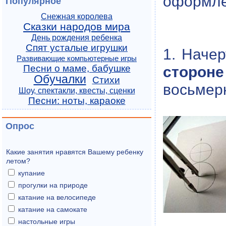
оформле
Популярное
Снежная королева
Сказки народов мира
День рождения ребенка
Спят усталые игрушки
1. Наче
Развивающие компьютерные игры
Песни о маме, бабушке
стороне
Обучалки
Стихи
восьмерк
Шоу, спектакли, квесты, сценки
Песни: ноты, караоке
Опрос
Какие занятия нравятся Вашему ребенку
летом?
купание
прогулки на природе
катание на велосипеде
катание на самокате
настольные игры