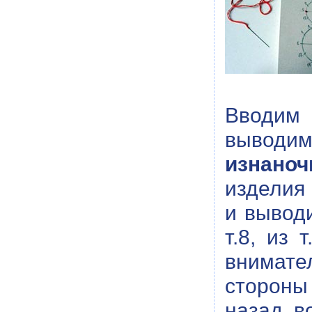
Вводим
выводим
изнано
изделия
и выво
т.8, из т
внимате
стороны 
назад, во