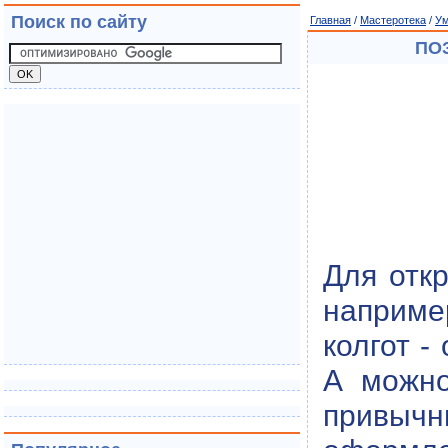
Поиск по сайту
Главная
/
Мастеротека
/
Ум
ПО
Для отк
наприме
колгот -
А можно
привычн