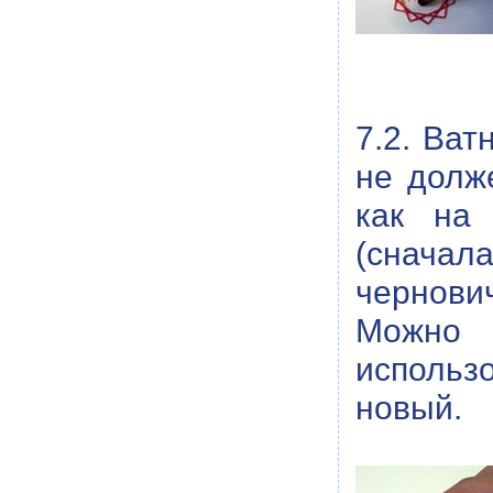
7.2. Ват
не долж
как на 
(снача
чернович
Можно 
использ
новый.