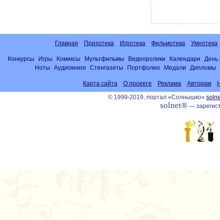
Главная
Призотека
Игротека
Фильмотека
Умнотека
Конкурсы
Игры
Комиксы
Мультфильмы
Видеоролики
Календари
День
Ноты
Аудиокниги
Стенгазеты
Портфолио
Медали
Дипломы
Карта сайта
О проекте
Реклама
Авторам
© 1999-2019, портал «Солнышко»
solne
solnet®
— зарегист