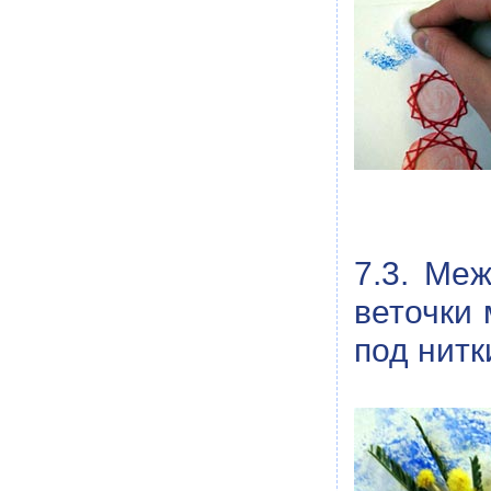
7.3. Ме
веточки 
под нитк