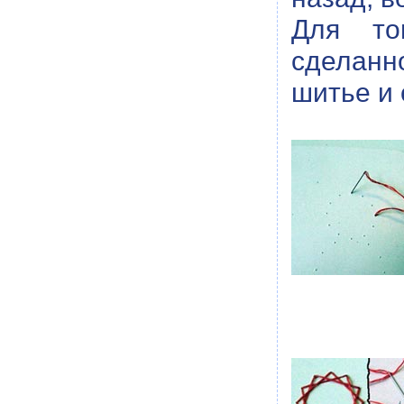
Для то
сделанн
шитье и 