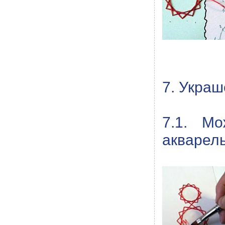
7. Украш
7.1. Мо
акварел