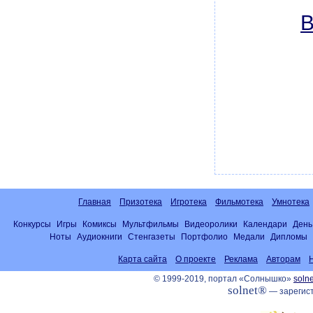
В
Главная
Призотека
Игротека
Фильмотека
Умнотека
Конкурсы
Игры
Комиксы
Мультфильмы
Видеоролики
Календари
День
Ноты
Аудиокниги
Стенгазеты
Портфолио
Медали
Дипломы
Карта сайта
О проекте
Реклама
Авторам
© 1999-2019, портал «Солнышко»
solne
solnet®
— зарегист