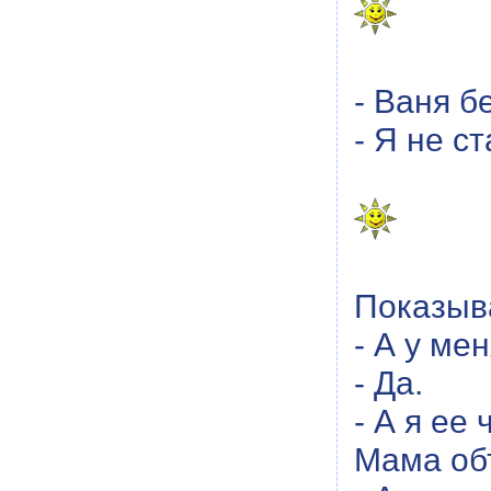
- Ваня б
- Я не с
Показыва
- А у ме
- Да.
- А я ее
Мама объ