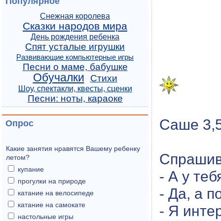
Популярное
Снежная королева
Сказки народов мира
День рождения ребенка
Спят усталые игрушки
Развивающие компьютерные игры
Песни о маме, бабушке
Обучалки
Стихи
Шоу, спектакли, квесты, сценки
Песни: ноты, караоке
Саше 3,5
Опрос
Какие занятия нравятся Вашему ребенку
Спрашив
летом?
купание
- А у те
прогулки на природе
- Да, а 
катание на велосипеде
катание на самокате
- Я инте
настольные игры