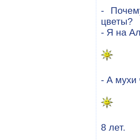
- Почем
цветы?
- Я на А
- А мухи
8 лет.