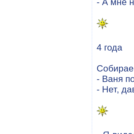
- А мне 
4 года
Собираем
- Ваня п
- Нет, д