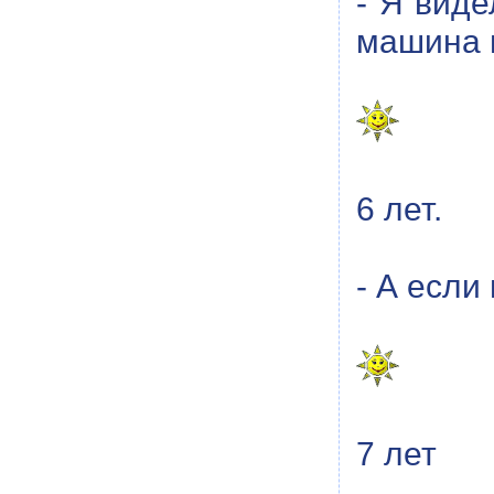
- Я виде
машина 
6 лет.
- А если
7 лет