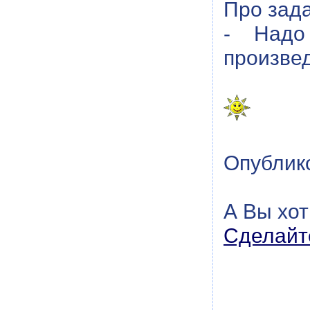
Про зада
- Надо
произве
Опублико
А Вы хот
Сделайте