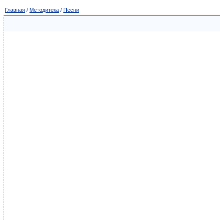
Главная
/
Методитека
/
Песни