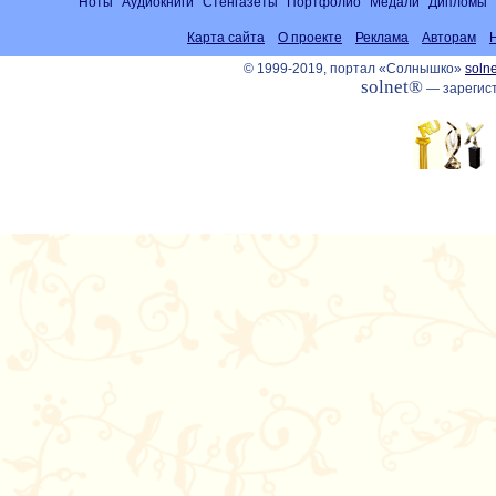
Ноты
Аудиокниги
Стенгазеты
Портфолио
Медали
Дипломы
Карта сайта
О проекте
Реклама
Авторам
© 1999-2019, портал «Солнышко»
solne
solnet®
— зарегист