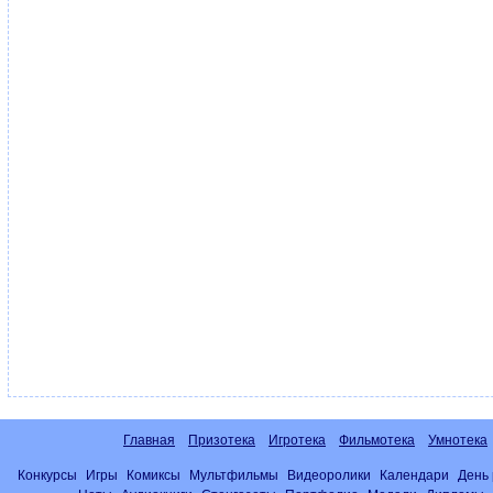
Главная
Призотека
Игротека
Фильмотека
Умнотека
Конкурсы
Игры
Комиксы
Мультфильмы
Видеоролики
Календари
День