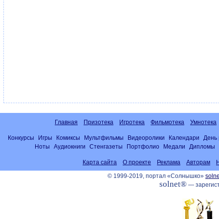
Главная
Призотека
Игротека
Фильмотека
Умнотека
Конкурсы
Игры
Комиксы
Мультфильмы
Видеоролики
Календари
День
Ноты
Аудиокниги
Стенгазеты
Портфолио
Медали
Дипломы
Карта сайта
О проекте
Реклама
Авторам
© 1999-2019, портал «Солнышко»
solne
solnet®
— зарегист