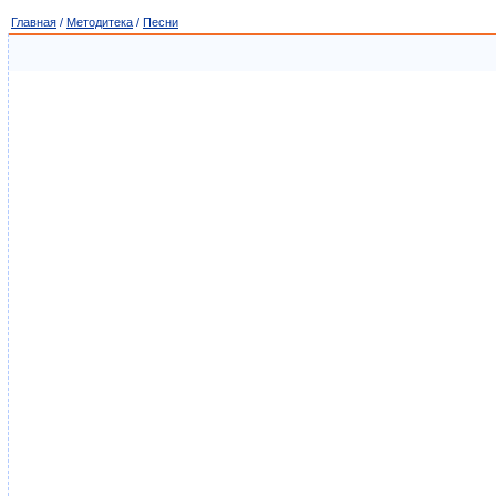
Главная
/
Методитека
/
Песни