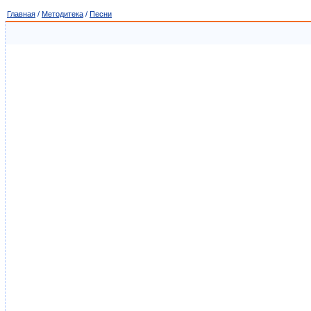
Главная
/
Методитека
/
Песни