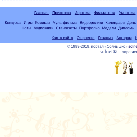
Главная
Призотека
Игротека
Фильмотека
Умнотека
Конкурсы
Игры
Комиксы
Мультфильмы
Видеоролики
Календари
День
Ноты
Аудиокниги
Стенгазеты
Портфолио
Медали
Дипломы
Карта сайта
О проекте
Реклама
Авторам
© 1999-2019, портал «Солнышко»
solne
solnet®
— зарегист