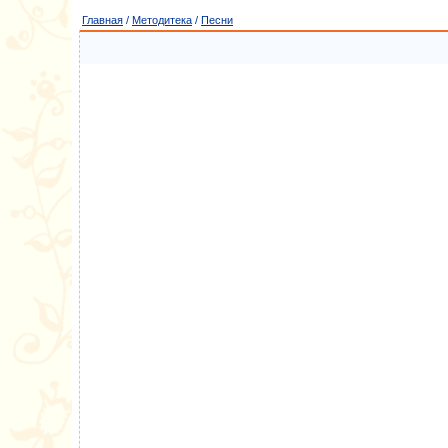
Главная
/
Методитека
/
Песни