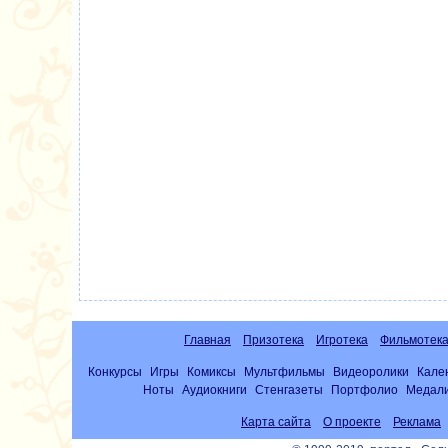
Главная
Призотека
Игротека
Фильмотек
Конкурсы
Игры
Комиксы
Мультфильмы
Видеоролики
Кале
Ноты
Аудиокниги
Стенгазеты
Портфолио
Медал
Карта сайта
О проекте
Реклама