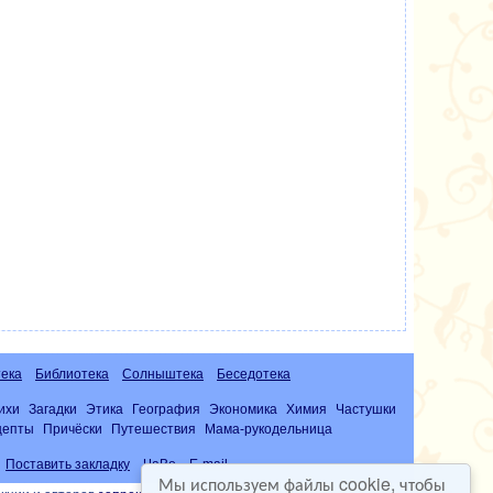
ека
Библиотека
Солныштека
Беседотека
ихи
Загадки
Этика
География
Экономика
Химия
Частушки
цепты
Причёски
Путешествия
Мама-рукодельница
Поставить закладку
ЧаВо
E-mail
Мы используем файлы cookie, чтобы