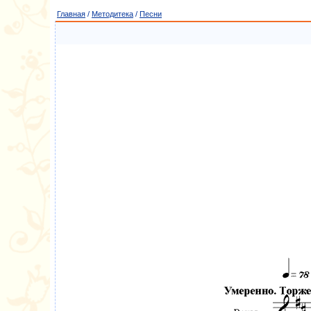
Главная
/
Методитека
/
Песни