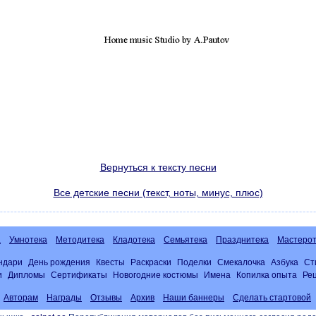
Вернуться к тексту песни
Все детские песни (текст, ноты, минус, плюс)
а
Умнотека
Методитека
Кладотека
Семьятека
Празднитека
Мастерот
ндари
День рождения
Квесты
Раскраски
Поделки
Смекалочка
Азбука
Ст
и
Дипломы
Сертификаты
Новогодние костюмы
Имена
Копилка опыта
Ре
Авторам
Награды
Отзывы
Архив
Наши баннеры
Сделать стартовой