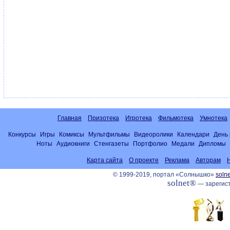
Главная
Призотека
Игротека
Фильмотека
Умнотека
Конкурсы
Игры
Комиксы
Мультфильмы
Видеоролики
Календари
День
Ноты
Аудиокниги
Стенгазеты
Портфолио
Медали
Дипломы
Карта сайта
О проекте
Реклама
Авторам
© 1999-2019, портал «Солнышко»
solne
solnet®
— зарегист