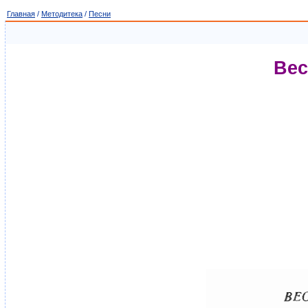
Главная
/
Методитека
/
Песни
Вес