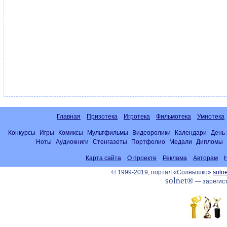
Главная
Призотека
Игротека
Фильмотека
Умнотека
Конкурсы
Игры
Комиксы
Мультфильмы
Видеоролики
Календари
День
Ноты
Аудиокниги
Стенгазеты
Портфолио
Медали
Дипломы
Карта сайта
О проекте
Реклама
Авторам
© 1999-2019, портал «Солнышко»
solne
solnet®
— зарегист