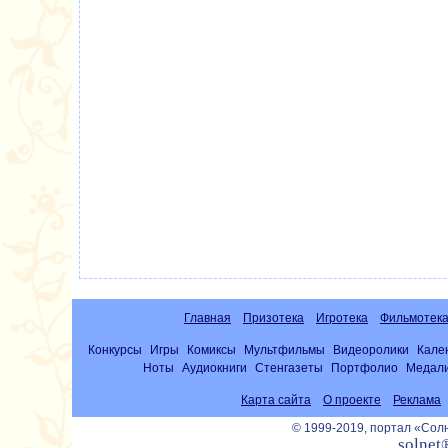
Главная
Призотека
Игротека
Фильмотек
Конкурсы
Игры
Комиксы
Мультфильмы
Видеоролики
Кале
Ноты
Аудиокниги
Стенгазеты
Портфолио
Медал
Карта сайта
О проекте
Реклама
© 1999-2019, портал «Со
solnet