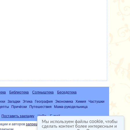
ека
Библиотека
Солныштека
Беседотека
ихи
Загадки
Этика
География
Экономика
Химия
Частушки
цепты
Причёски
Путешествия
Мама-рукодельница
Поставить закладку
ЧаВо
E-mail
Мы используем файлы cookie, чтобы
кции и авторов
запрещена
сделать контент более интересным и
законом.