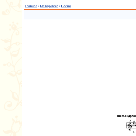
Главная
/
Методитека
/
Песни