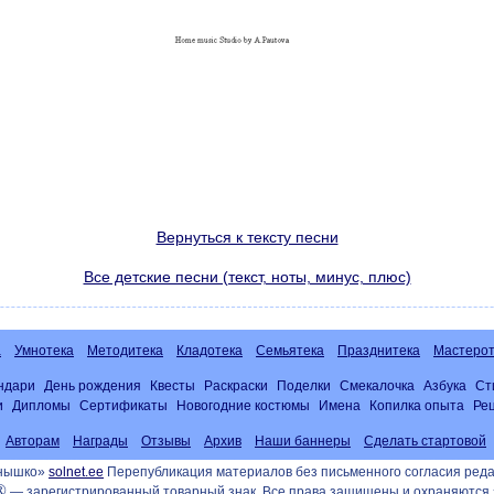
Вернуться к тексту песни
Все детские песни (текст, ноты, минус, плюс)
а
Умнотека
Методитека
Кладотека
Семьятека
Празднитека
Мастерот
ндари
День рождения
Квесты
Раскраски
Поделки
Смекалочка
Азбука
Ст
и
Дипломы
Сертификаты
Новогодние костюмы
Имена
Копилка опыта
Ре
Авторам
Награды
Отзывы
Архив
Наши баннеры
Сделать стартовой
лнышко»
solnet.ee
Перепубликация материалов без письменного согласия реда
®
— зарегистрированный товарный знак. Все права защищены и охраняются 