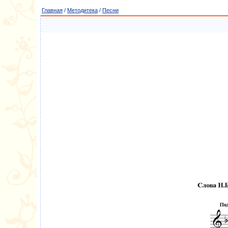
Главная
/
Методитека
/
Песни