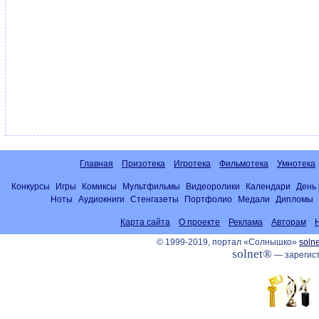
Главная
Призотека
Игротека
Фильмотека
Умнотека
Конкурсы
Игры
Комиксы
Мультфильмы
Видеоролики
Календари
День
Ноты
Аудиокниги
Стенгазеты
Портфолио
Медали
Дипломы
Карта сайта
О проекте
Реклама
Авторам
© 1999-2019, портал «Солнышко»
solne
solnet®
— зарегист