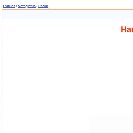
Главная
/
Методитека
/
Песни
На