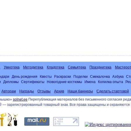
а
Умнотека
Методитека
Кладотека
Семьятека
Празднитека
Мастерот
ндари
День рождения
Квесты
Раскраски
Поделки
Смекалочка
Азбука
Ст
и
Дипломы
Сертификаты
Новогодние костюмы
Имена
Копилка опыта
Ре
Авторам
Награды
Отзывы
Архив
Наши баннеры
Сделать стартовой
лнышко»
solnet.ee
Перепубликация материалов без письменного согласия реда
®
— зарегистрированный товарный знак. Все права защищены и охраняются 