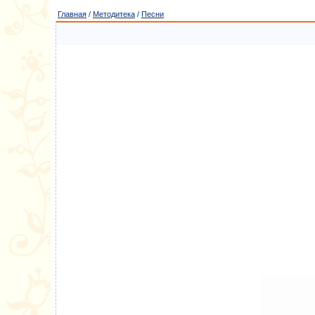
Главная
/
Методитека
/
Песни