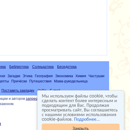
ека
Библиотека
Солныштека
Беседотека
ихи
Загадки
Этика
География
Экономика
Химия
Частушки
цепты
Причёски
Путешествия
Мама-рукодельница
Поставить закладку
ЧаВо
E-mail
Мы используем файлы cookie, чтобы
кции и авторов
запрещена
сделать контент более интересным и
подходящим для Вас. Продолжая
законом.
просматривать сайт, Вы соглашаетесь
с нашими условиями использования
cookie-файлов.
Подробнее...
Закрыть