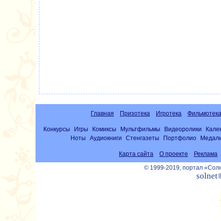
Главная
Призотека
Игротека
Фильмотек
Конкурсы
Игры
Комиксы
Мультфильмы
Видеоролики
Кале
Ноты
Аудиокниги
Стенгазеты
Портфолио
Медал
Карта сайта
О проекте
Реклама
© 1999-2019, портал «Со
solnet