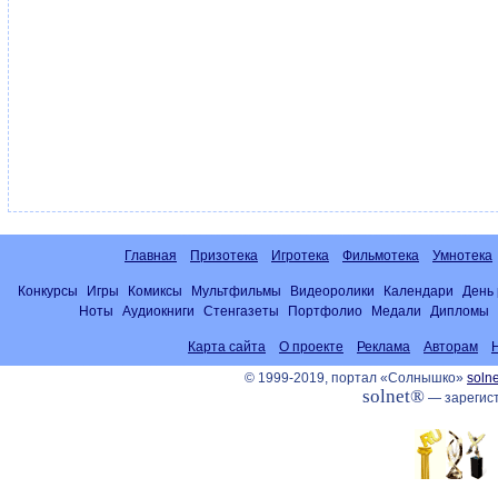
Главная
Призотека
Игротека
Фильмотека
Умнотека
Конкурсы
Игры
Комиксы
Мультфильмы
Видеоролики
Календари
День
Ноты
Аудиокниги
Стенгазеты
Портфолио
Медали
Дипломы
Карта сайта
О проекте
Реклама
Авторам
© 1999-2019, портал «Солнышко»
solne
solnet®
— зарегист