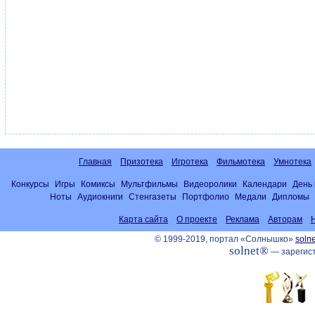
Главная
Призотека
Игротека
Фильмотека
Умнотека
Конкурсы
Игры
Комиксы
Мультфильмы
Видеоролики
Календари
День
Ноты
Аудиокниги
Стенгазеты
Портфолио
Медали
Дипломы
Карта сайта
О проекте
Реклама
Авторам
© 1999-2019, портал «Солнышко»
solne
solnet®
— зарегист