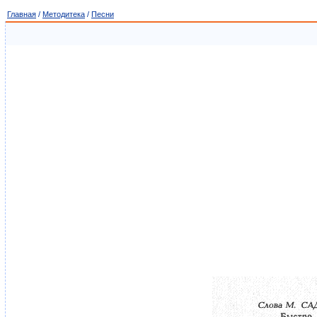
Главная
/
Методитека
/
Песни