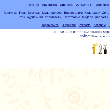
Главная
Призотека
Игротека
Фильмотека
Умнотека
Конкурсы
Игры
Комиксы
Мультфильмы
Видеоролики
Календари
День
Ноты
Аудиокниги
Стенгазеты
Портфолио
Медали
Дипломы
Карта сайта
О проекте
Реклама
Авторам
© 1999-2019, портал «Солнышко»
solne
solnet®
— зарегист