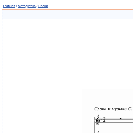
Главная
/
Методитека
/
Песни