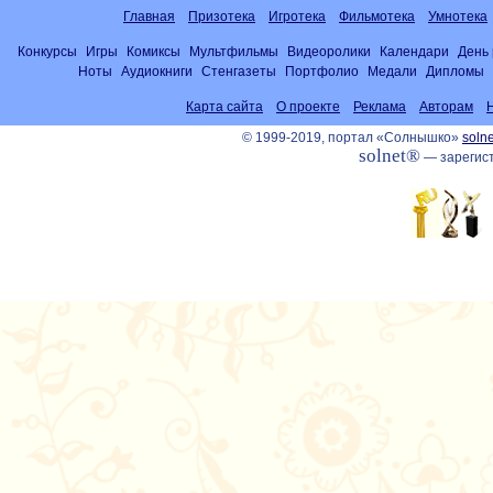
Главная
Призотека
Игротека
Фильмотека
Умнотека
Конкурсы
Игры
Комиксы
Мультфильмы
Видеоролики
Календари
День
Ноты
Аудиокниги
Стенгазеты
Портфолио
Медали
Дипломы
Карта сайта
О проекте
Реклама
Авторам
© 1999-2019, портал «Солнышко»
solne
solnet®
— зарегист