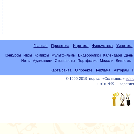
Главная
Призотека
Игротека
Фильмотека
Умнотека
Конкурсы
Игры
Комиксы
Мультфильмы
Видеоролики
Календари
День
Ноты
Аудиокниги
Стенгазеты
Портфолио
Медали
Дипломы
Карта сайта
О проекте
Реклама
Авторам
© 1999-2019, портал «Солнышко»
solne
solnet®
— зарегист